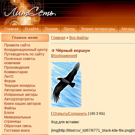
Главная
О сайте
Поэзия
Проза
Теория литературы
Авторы
Главное меню
Главная
»
Все файлы
Правила сайта
Координационный центр
Чёрный коршун
Путеводитель по сайту
[
Изображения
]
Полезные советы
новичкам
Произведения
Комментарии
ЛитО
Форум
Текущие конкурсы
Авторские анонсы
Избранные авторы
Авто(р)портреты
Книги наших авторов
Файлы
Блоги
[
Открыть/Сохранить
] (40.3 Kb)
Мемориальные
страницы
Код для вставки:
Обратная связь
Гостевая книга
[img]http://litset.ru/_ld/67/6771_black-kite-flie.png[/