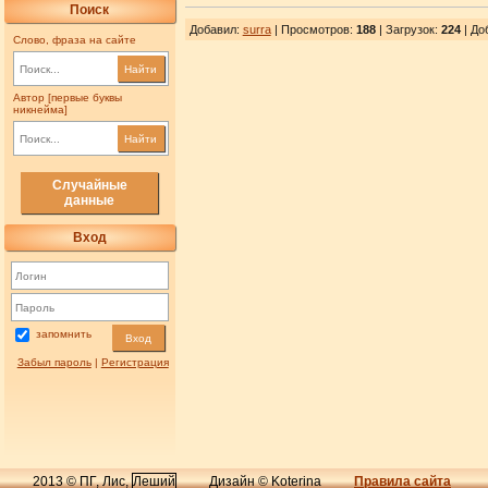
Поиск
Добавил
:
surra
| Просмотров
:
188
|
Загрузок
:
224
| До
Слово, фраза на сайте
Найти
Автор [первые буквы
никнейма]
Найти
Случайные
данные
Вход
запомнить
Вход
Забыл пароль
|
Регистрация
2013 © ПГ, Лис,
Леший
Дизайн © Koterina
Правила сайта