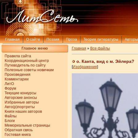
Главная
О сайте
Поэзия
Проза
Теория литературы
Авторы
Главное меню
Главная
»
Все файлы
Правила сайта
Координационный центр
о. Канта, вид с м. Эйлера?
Путеводитель по сайту
[
Изображения
]
Полезные советы новичкам
Произведения
Комментарии
ЛитО
Форум
Текущие конкурсы
Авторские анонсы
Избранные авторы
Авто(р)портреты
Книги наших авторов
Файлы
Блоги
Мемориальные страницы
Обратная связь
Гостевая книга