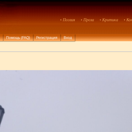
• Поэзия
• Проза
• Критика
• Ко
Помощь (FAQ)
Регистрация
Вход