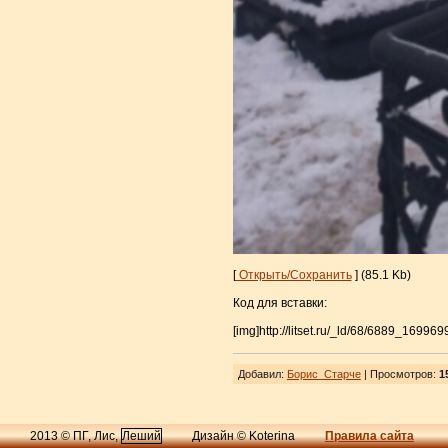
[
Открыть/Сохранить
] (85.1 Kb)
Код для вставки:
[img]http://litset.ru/_ld/68/6889_16996
Добавил
:
Борис_Старче
| Просмотров
:
1
2013 © ПГ, Лис,
Леший
Дизайн © Koterina
Правила сайта