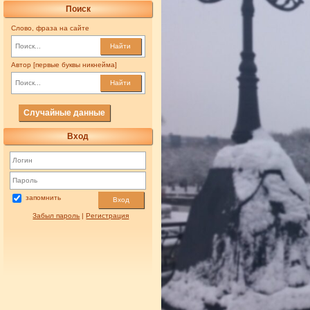
Поиск
Слово, фраза на сайте
Найти
Автор [первые буквы никнейма]
Найти
Случайные данные
Вход
запомнить
Вход
Забыл пароль
|
Регистрация