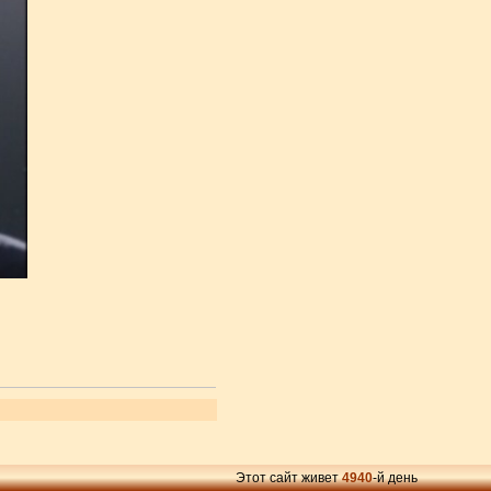
Этот сайт живет
4940
-й день