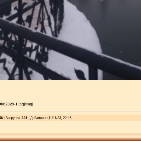
99862029-1.jpg[/img]
56
|
Загрузок
:
191
| Добавлено 11/11/23, 22:46