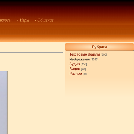
нкурсы
• Игры
• Общение
Рубрики
Текстовые файлы
[500]
Изображения
[3393]
Аудио
[450]
Видео
[48]
Разное
[65]