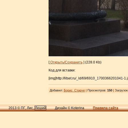
[
Открыть/Сохранить
] (228.0 Kb)
Код для вставки:
[img]http://litset.ru/_ld/69/6910_1700366201041-1.j
Добавил
:
Борис_Старче
| Просмотров
:
150
|
Загрузок
2013 © ПГ, Лис,
Леший
Дизайн © Koterina
Правила сайта