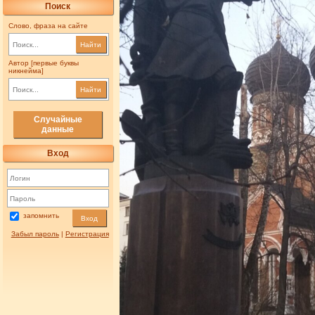
Поиск
Слово, фраза на сайте
Найти
Автор [первые буквы
никнейма]
Найти
Случайные
данные
Вход
запомнить
Вход
Забыл пароль
|
Регистрация