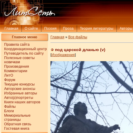
Главная
О сайте
Поэзия
Проза
Теория литературы
Авторы
Главное меню
Главная
»
Все файлы
Правила сайта
Координационный центр
под царской дланью (v)
Путеводитель по сайту
[
Изображения
]
Полезные советы
новичкам
Произведения
Комментарии
ЛитО
Форум
Текущие конкурсы
Авторские анонсы
Избранные авторы
Авто(р)портреты
Книги наших авторов
Файлы
Блоги
Мемориальные
страницы
Обратная связь
Гостевая книга