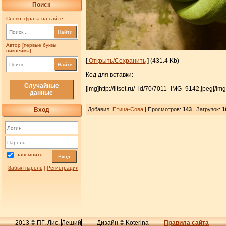
Поиск
Слово, фраза на сайте
Найти
Автор [первые буквы
никнейма]
[
Открыть/Сохранить
] (431.4 Kb)
Найти
Код для вставки:
Случайные
[img]http://litset.ru/_ld/70/7011_IMG_9142.jpeg[/img
данные
Вход
Добавил
:
Птица-Сова
| Просмотров
:
143
|
Загрузок
:
1
запомнить
Вход
Забыл пароль
|
Регистрация
2013 © ПГ, Лис,
Леший
Дизайн © Koterina
Правила сайта