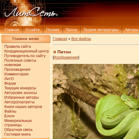
Главная
О сайте
Поэзия
Проза
Теория литературы
Авторы
Главное меню
Главная
»
Все файлы
Правила сайта
Координационный центр
Питон
Путеводитель по сайту
[
Изображения
]
Полезные советы
новичкам
Произведения
Комментарии
ЛитО
Форум
Текущие конкурсы
Авторские анонсы
Избранные авторы
Авто(р)портреты
Книги наших авторов
Файлы
Блоги
Мемориальные
страницы
Обратная связь
Гостевая книга