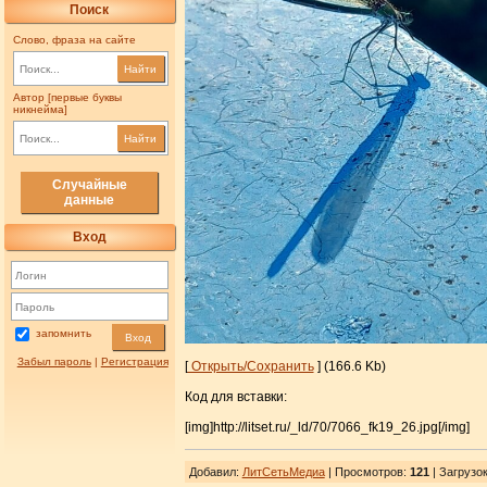
Поиск
Слово, фраза на сайте
Найти
Автор [первые буквы
никнейма]
Найти
Случайные
данные
Вход
запомнить
Вход
Забыл пароль
|
Регистрация
[
Открыть/Сохранить
] (166.6 Kb)
Код для вставки:
[img]http://litset.ru/_ld/70/7066_fk19_26.jpg[/img]
Добавил
:
ЛитСетьМедиа
| Просмотров
:
121
|
Загрузо