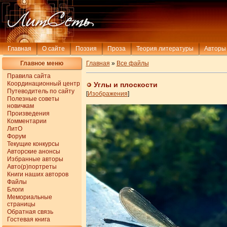
Главная
О сайте
Поэзия
Проза
Теория литературы
Авторы
Главное меню
Главная
»
Все файлы
Правила сайта
Координационный центр
Углы и плоскости
Путеводитель по сайту
[
Изображения
]
Полезные советы
новичкам
Произведения
Комментарии
ЛитО
Форум
Текущие конкурсы
Авторские анонсы
Избранные авторы
Авто(р)портреты
Книги наших авторов
Файлы
Блоги
Мемориальные
страницы
Обратная связь
Гостевая книга