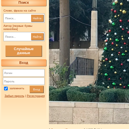
Поиск
Слово, фраза на сайте
Найти
Автор [первые буквы
никнейма]
Найти
Случайные
данные
Вход
запомнить
Вход
Забыл пароль
|
Регистрация