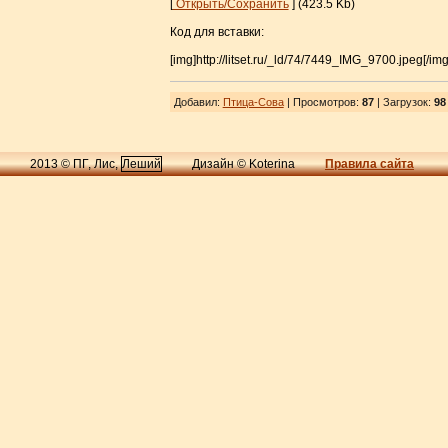
[
Открыть/Сохранить
] (423.5 Kb)
Код для вставки:
[img]http://litset.ru/_ld/74/7449_IMG_9700.jpeg[/img
Добавил
:
Птица-Сова
| Просмотров
:
87
|
Загрузок
:
98
2013 © ПГ, Лис,
Леший
Дизайн © Koterina
Правила сайта