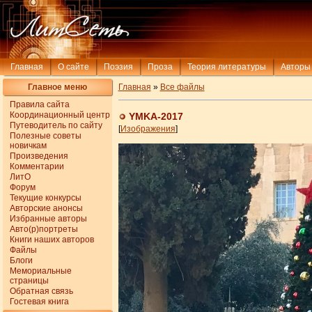
Главная
О сайте
Поэзия
Проза
Теория литературы
Авторы
Главное меню
Главная
»
Все файлы
Правила сайта
Координационный центр
YMKA-2017
Путеводитель по сайту
[
Изображения
]
Полезные советы
новичкам
Произведения
Комментарии
ЛитО
Форум
Текущие конкурсы
Авторские анонсы
Избранные авторы
Авто(р)портреты
Книги наших авторов
Файлы
Блоги
Мемориальные
страницы
Обратная связь
Гостевая книга