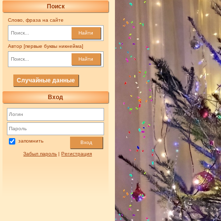
Поиск
Слово, фраза на сайте
Найти
Автор [первые буквы никнейма]
Найти
Случайные данные
Вход
запомнить
Вход
Забыл пароль
|
Регистрация