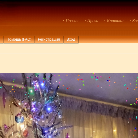
• Поэзия
• Проза
• Критика
• Ко
Помощь (FAQ)
Регистрация
Вход