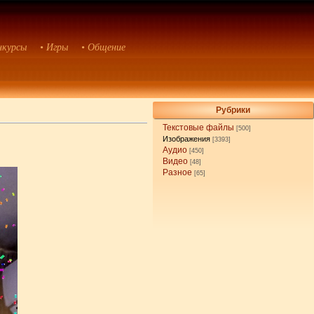
нкурсы
• Игры
• Общение
Рубрики
Текстовые файлы
[500]
Изображения
[3393]
Аудио
[450]
Видео
[48]
Разное
[65]