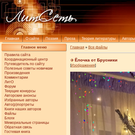
Главная
О сайте
Поэзия
Проза
Теория литературы
Авторы
Главное меню
Главная
»
Все файлы
Правила сайта
Координационный центр
Ёлочка от Брусники
Путеводитель по сайту
[
Изображения
]
Полезные советы новичкам
Произведения
Комментарии
ЛитО
Форум
Текущие конкурсы
Авторские анонсы
Избранные авторы
Авто(р)портреты
Книги наших авторов
Файлы
Блоги
Мемориальные страницы
Обратная связь
Гостевая книга