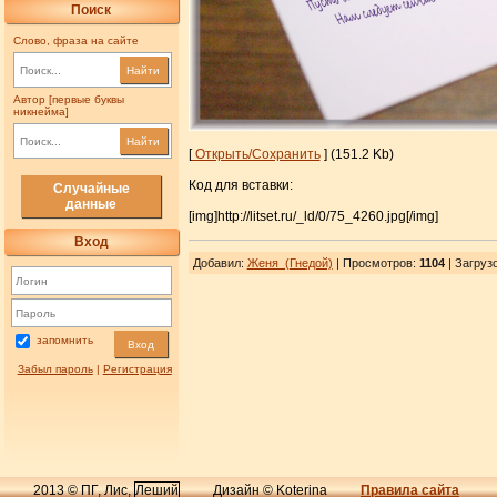
Поиск
Слово, фраза на сайте
Найти
Автор [первые буквы
никнейма]
Найти
[
Открыть/Сохранить
] (151.2 Kb)
Код для вставки:
Случайные
данные
[img]http://litset.ru/_ld/0/75_4260.jpg[/img]
Вход
Добавил
:
Женя_(Гнедой)
| Просмотров
:
1104
|
Загруз
запомнить
Вход
Забыл пароль
|
Регистрация
2013 © ПГ, Лис,
Леший
Дизайн © Koterina
Правила сайта