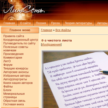
Главная
О сайте
Поэзия
Проза
Теория литературы
Авторы
Главное меню
Главная
»
Все файлы
Правила сайта
Координационный центр
с чистого листа
Путеводитель по сайту
[
Изображения
]
Полезные советы
новичкам
Произведения
Комментарии
ЛитО
Форум
Текущие конкурсы
Авторские анонсы
Избранные авторы
Авто(р)портреты
Книги наших авторов
Файлы
Блоги
Мемориальные
страницы
Обратная связь
Гостевая книга