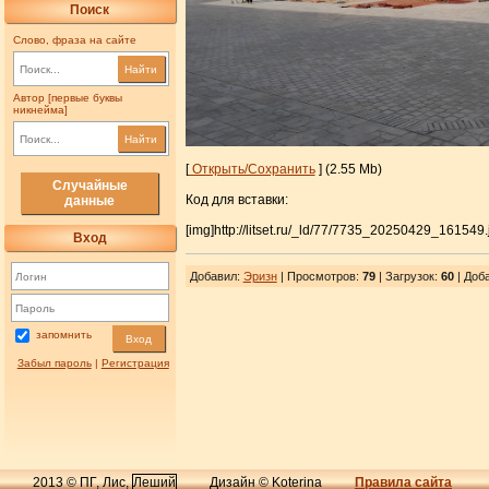
Поиск
Слово, фраза на сайте
Найти
Автор [первые буквы
никнейма]
Найти
[
Открыть/Сохранить
] (2.55 Mb)
Случайные
Код для вставки:
данные
[img]http://litset.ru/_ld/77/7735_20250429_161549.
Вход
Добавил
:
Эризн
| Просмотров
:
79
|
Загрузок
:
60
| Доба
запомнить
Вход
Забыл пароль
|
Регистрация
2013 © ПГ, Лис,
Леший
Дизайн © Koterina
Правила сайта