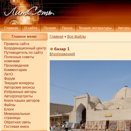
Главная
О сайте
Поэзия
Проза
Теория литературы
Авторы
Главное меню
Главная
»
Все файлы
Правила сайта
Координационный центр
базар 1
Путеводитель по сайту
[
Изображения
]
Полезные советы
новичкам
Произведения
Комментарии
ЛитО
Форум
Текущие конкурсы
Авторские анонсы
Избранные авторы
Авто(р)портреты
Книги наших авторов
Файлы
Блоги
Мемориальные
страницы
Обратная связь
Гостевая книга