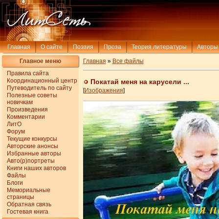
Главная
О сайте
Поэзия
Проза
Теория литературы
Авторы
Главное меню
Главная
»
Все файлы
Правила сайта
Координационный центр
Покатай меня на карусели ...
Путеводитель по сайту
[
Изображения
]
Полезные советы
новичкам
Произведения
Комментарии
ЛитО
Форум
Текущие конкурсы
Авторские анонсы
Избранные авторы
Авто(р)портреты
Книги наших авторов
Файлы
Блоги
Мемориальные
страницы
Обратная связь
Гостевая книга