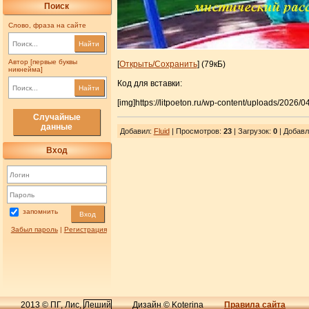
Поиск
Слово, фраза на сайте
Найти
Автор [первые буквы
[
Открыть/Сохранить
] (79кБ)
никнейма]
Код для вставки:
Найти
[img]https://litpoeton.ru/wp-content/uploads/2026/0
Случайные
данные
Добавил
:
Fluid
| Просмотров
:
23
|
Загрузок
:
0
| Добавл
Вход
запомнить
Вход
Забыл пароль
|
Регистрация
2013 © ПГ, Лис,
Леший
Дизайн © Koterina
Правила сайта