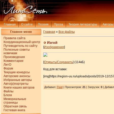
Главная
О сайте
Поэзия
Проза
Теория литературы
Авторы
Главное меню
Главная
»
Все файлы
Правила сайта
Координационный центр
Изгой
Путеводитель по сайту
[
Изображения
]
Полезные советы
новичкам
Произведения
Комментарии
[
Открыть/Сохранить
] (114кБ)
ЛитО
Форум
Код для вставки:
Текущие конкурсы
Авторские анонсы
[img]https://region-uu.ru/uploads/posts/2019-12
Избранные авторы
Авто(р)портреты
Добавил
:
Fluid
| Просмотров
:
21
|
Загрузок
:
0
| Добавл
Книги наших авторов
Файлы
Блоги
Мемориальные
страницы
Обратная связь
Гостевая книга