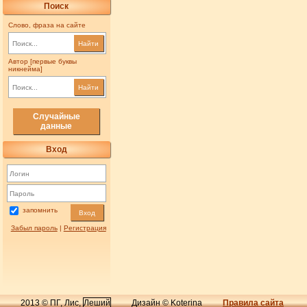
Поиск
Слово, фраза на сайте
Найти
Автор [первые буквы
никнейма]
Найти
Случайные
данные
Вход
запомнить
Вход
Забыл пароль
|
Регистрация
2013 © ПГ, Лис,
Леший
Дизайн © Koterina
Правила сайта