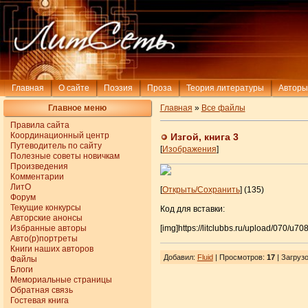
Главная
О сайте
Поэзия
Проза
Теория литературы
Авторы
Главное меню
Главная
»
Все файлы
Правила сайта
Координационный центр
Изгой, книга 3
Путеводитель по сайту
[
Изображения
]
Полезные советы новичкам
Произведения
Комментарии
ЛитО
[
Открыть/Сохранить
] (135)
Форум
Текущие конкурсы
Код для вставки:
Авторские анонсы
Избранные авторы
[img]https://litclubbs.ru/upload/070/u70
Авто(р)портреты
Книги наших авторов
Добавил
:
Fluid
| Просмотров
:
17
|
Загруз
Файлы
Блоги
Мемориальные страницы
Обратная связь
Гостевая книга