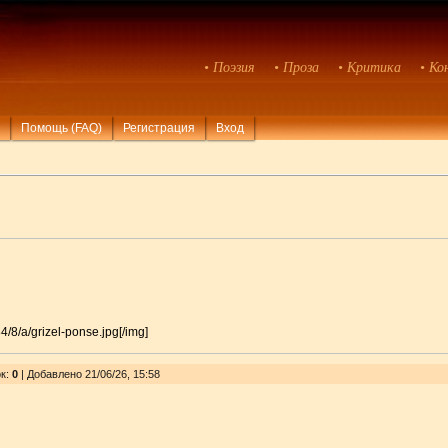
• Поэзия
• Проза
• Критика
• Ко
Помощь (FAQ)
Регистрация
Вход
84/8/a/grizel-ponse.jpg[/img]
ок
:
0
| Добавлено 21/06/26, 15:58