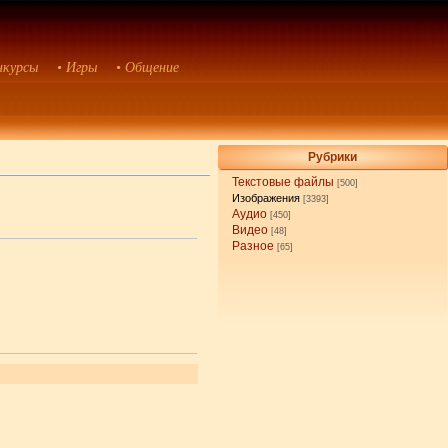
нкурсы
• Игры
• Общение
Рубрики
Текстовые файлы
[500]
Изображения
[3393]
Аудио
[450]
Видео
[48]
Разное
[65]