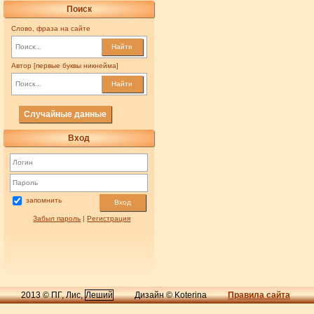
Поиск
Слово, фраза на сайте
Найти
Автор [первые буквы никнейма]
Найти
Случайные данные
Вход
запомнить
Вход
Забыл пароль
|
Регистрация
2013 © ПГ, Лис,
Леший
Дизайн © Koterina
Правила сайта