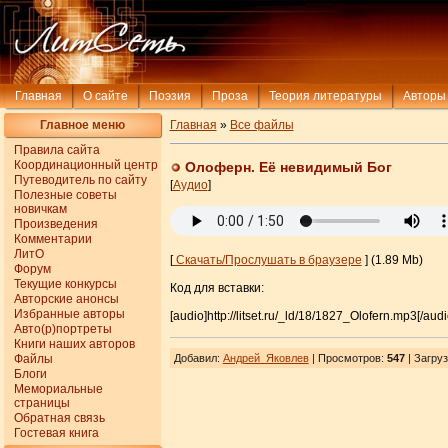
Главная
О сайте
Поэзия
Проза
Теория литературы
Авторы
Главное меню
Главная
»
Все файлы
Правила сайта
Координационный центр
Олоферн. Её невидимый Бог
Путеводитель по сайту
[
Аудио
]
Полезные советы
новичкам
Произведения
Комментарии
ЛитО
[
Скачать/Прослушать в браузере
] (1.89 Mb)
Форум
Текущие конкурсы
Код для вставки:
Авторские анонсы
Избранные авторы
[audio]http://litset.ru/_ld/18/1827_Olofern.mp3[/audi
Авто(р)портреты
Книги наших авторов
Файлы
Добавил
:
Андрей_Яковлев
| Просмотров
:
547
|
Загруз
Блоги
Мемориальные
страницы
Обратная связь
Гостевая книга