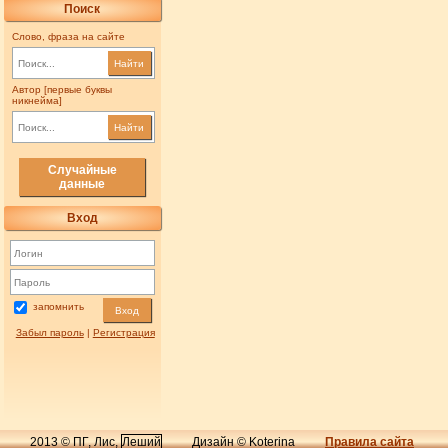
Поиск
Слово, фраза на сайте
Найти
Автор [первые буквы
никнейма]
Найти
Случайные
данные
Вход
запомнить
Вход
Забыл пароль
|
Регистрация
2013 © ПГ, Лис,
Леший
Дизайн © Koterina
Правила сайта