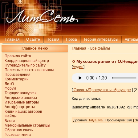
Главная
О сайте
Поэзия
Проза
Теория литературы
Авторы
Главное меню
Главная
»
Все файлы
Правила сайта
Координационный центр
Мухозасоринск от О.Нежда
Путеводитель по сайту
[
Аудио
]
Полезные советы новичкам
Произведения
Комментарии
ЛитО
Форум
[
Скачать/Прослушать в браузере
] (2
Текущие конкурсы
Авторские анонсы
Код для вставки:
Избранные авторы
Авто(р)портреты
[audio]http://litset.ru/_ld/18/1892_oj3.m
Книги наших авторов
Файлы
Добавил
:
Talya_Na
| Просмотров
:
526
|
З
Блоги
Мемориальные страницы
Обратная связь
Гостевая книга