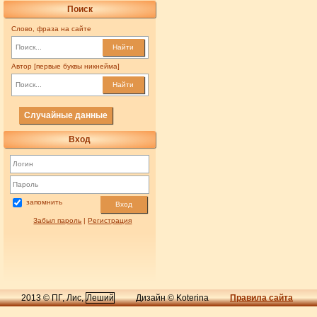
Поиск
Слово, фраза на сайте
Найти
Автор [первые буквы никнейма]
Найти
Случайные данные
Вход
запомнить
Вход
Забыл пароль
|
Регистрация
2013 © ПГ, Лис,
Леший
Дизайн © Koterina
Правила сайта