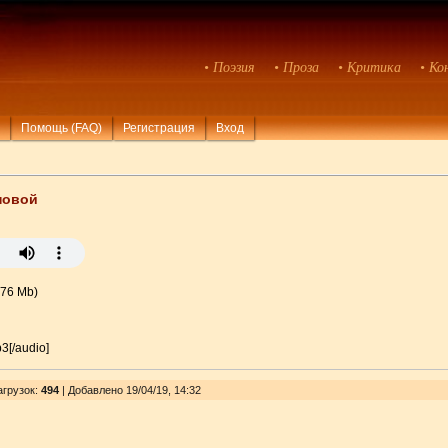
• Поэзия
• Проза
• Критика
• Ко
Помощь (FAQ)
Регистрация
Вход
новой
.76 Mb)
p3[/audio]
агрузок
:
494
| Добавлено 19/04/19, 14:32