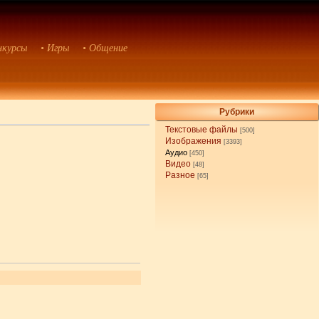
нкурсы
• Игры
• Общение
Рубрики
Текстовые файлы
[500]
Изображения
[3393]
Аудио
[450]
Видео
[48]
Разное
[65]