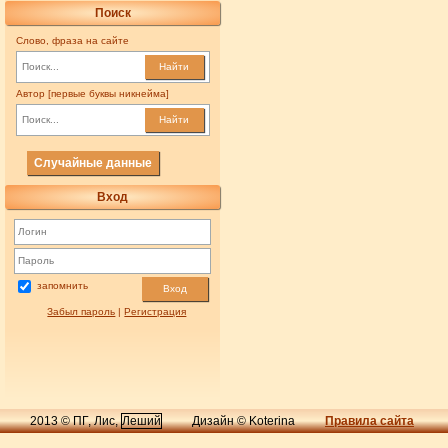
Поиск
Слово, фраза на сайте
Найти
Автор [первые буквы никнейма]
Найти
Случайные данные
Вход
запомнить
Вход
Забыл пароль
|
Регистрация
2013 © ПГ, Лис,
Леший
Дизайн © Koterina
Правила сайта