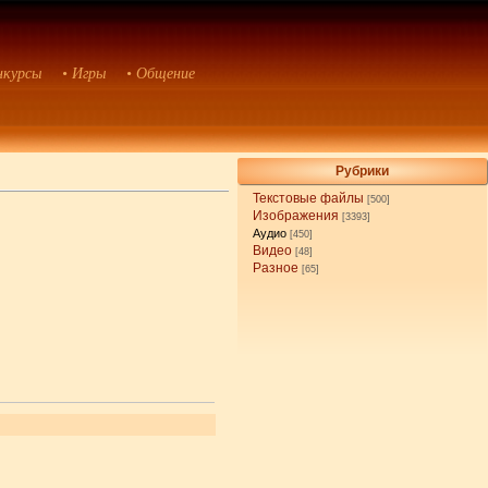
нкурсы
• Игры
• Общение
Рубрики
Текстовые файлы
[500]
Изображения
[3393]
Аудио
[450]
Видео
[48]
Разное
[65]