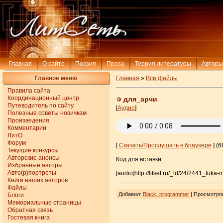
Главная
О сайте
Поэзия
Проза
Теория литературы
Авторы
Главное меню
Главная
»
Все файлы
Правила сайта
Координационный центр
для_арчи
Путеводитель по сайту
[
Аудио
]
Полезные советы новичкам
Произведения
Комментарии
ЛитО
Форум
[
Скачать/Прослушать в браузере
] (6
Текущие конкурсы
Авторские анонсы
Код для вставки:
Избранные авторы
Авто(р)портреты
[audio]http://litset.ru/_ld/24/2441_tuka
Книги наших авторов
Файлы
Добавил
:
Black_programmer
| Просмотро
Блоги
Мемориальные страницы
Обратная связь
Гостевая книга