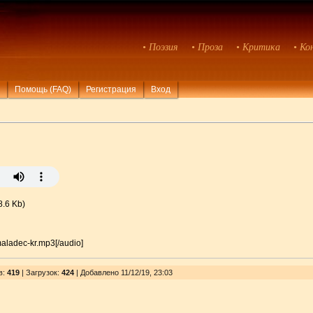
• Поэзия
• Проза
• Критика
• Ко
Помощь (FAQ)
Регистрация
Вход
8.6 Kb)
-maladec-kr.mp3[/audio]
в
:
419
|
Загрузок
:
424
| Добавлено 11/12/19, 23:03