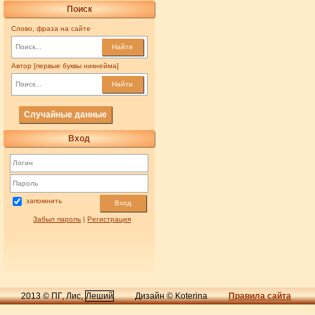
Поиск
Слово, фраза на сайте
Найти
Автор [первые буквы никнейма]
Найти
Случайные данные
Вход
запомнить
Вход
Забыл пароль
|
Регистрация
2013 © ПГ, Лис,
Леший
Дизайн © Koterina
Правила сайта