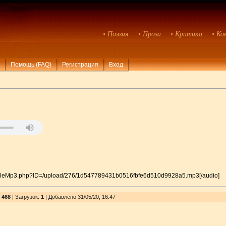
• Поэзия
• Проза
• Критика
• Ко
Помощь (FAQ)
Регистрация
Вход
pts/FileMp3.php?ID=/upload/276/1d547789431b0516fbfe6d510d9928a5.mp3[/audio]
:
468
|
Загрузок
:
1
| Добавлено 31/05/20, 16:47