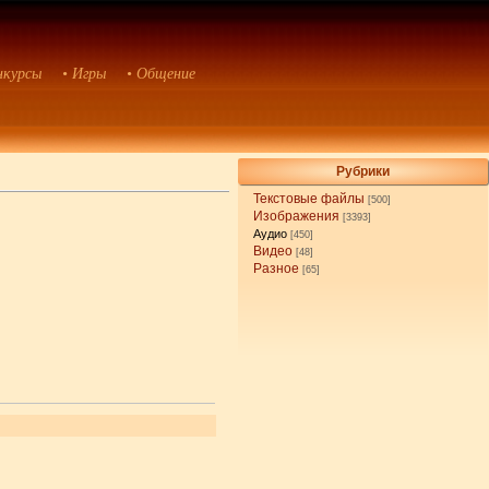
нкурсы
• Игры
• Общение
Рубрики
Текстовые файлы
[500]
Изображения
[3393]
Аудио
[450]
Видео
[48]
Разное
[65]