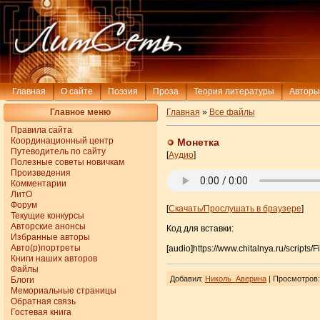
Главная
О сайте
Поэзия
Проза
Теория литературы
Авторы
Главное меню
Главная
»
Все файлы
Правила сайта
Координационный центр
Монетка
Путеводитель по сайту
[
Аудио
]
Полезные советы новичкам
Произведения
Комментарии
ЛитО
Форум
[
Скачать/Прослушать в браузере
]
Текущие конкурсы
Авторские анонсы
Код для вставки:
Избранные авторы
Авто(р)портреты
[audio]https://www.chitalnya.ru/scri
Книги наших авторов
Файлы
Добавил
:
Николь_Аверина
| Просмотров
Блоги
Мемориальные страницы
Обратная связь
Гостевая книга