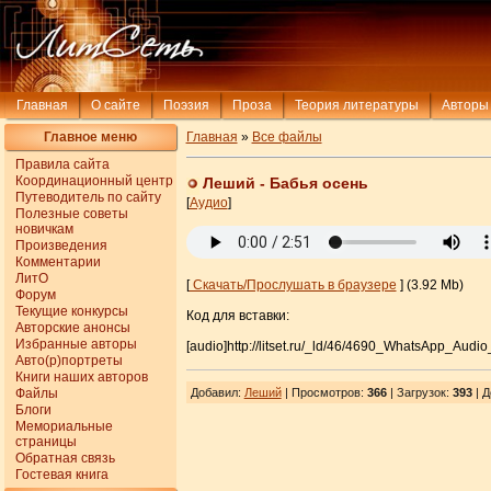
Главная
О сайте
Поэзия
Проза
Теория литературы
Авторы
Главное меню
Главная
»
Все файлы
Правила сайта
Координационный центр
Леший - Бабья осень
Путеводитель по сайту
[
Аудио
]
Полезные советы
новичкам
Произведения
Комментарии
ЛитО
[
Скачать/Прослушать в браузере
] (3.92 Mb)
Форум
Текущие конкурсы
Код для вставки:
Авторские анонсы
Избранные авторы
[audio]http://litset.ru/_ld/46/4690_WhatsApp_Audio
Авто(р)портреты
Книги наших авторов
Файлы
Добавил
:
Леший
| Просмотров
:
366
|
Загрузок
:
393
| Д
Блоги
Мемориальные
страницы
Обратная связь
Гостевая книга