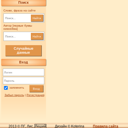
Поиск
Слово, фраза на сайте
Найти
Автор [первые буквы
никнейма]
Найти
Случайные
данные
Вход
запомнить
Вход
Забыл пароль
|
Регистрация
2013 © ПГ, Лис,
Леший
Дизайн © Koterina
Правила сайта