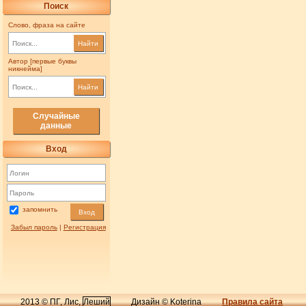
Поиск
Слово, фраза на сайте
Найти
Автор [первые буквы
никнейма]
Найти
Случайные
данные
Вход
запомнить
Вход
Забыл пароль
|
Регистрация
2013 © ПГ, Лис,
Леший
Дизайн © Koterina
Правила сайта