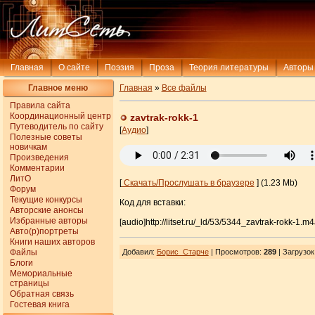
Главная
О сайте
Поэзия
Проза
Теория литературы
Авторы
Главное меню
Главная
»
Все файлы
Правила сайта
Координационный центр
zavtrak-rokk-1
Путеводитель по сайту
[
Аудио
]
Полезные советы
новичкам
Произведения
Комментарии
ЛитО
[
Скачать/Прослушать в браузере
] (1.23 Mb)
Форум
Текущие конкурсы
Код для вставки:
Авторские анонсы
Избранные авторы
[audio]http://litset.ru/_ld/53/5344_zavtrak-rokk-1.m4
Авто(р)портреты
Книги наших авторов
Файлы
Добавил
:
Борис_Старче
| Просмотров
:
289
|
Загрузок
Блоги
Мемориальные
страницы
Обратная связь
Гостевая книга