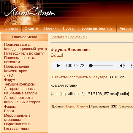
Главная
О сайте
Поэзия
Проза
Теория литературы
Авторы
Главное меню
Главная
»
Все файлы
Правила сайта
Координационный центр
душа-Вселенная
Путеводитель по сайту
[
Аудио
]
Полезные советы
новичкам
Произведения
Комментарии
ЛитО
[
Скачать/Прослушать в браузере
] (1.16 Mb)
Форум
Текущие конкурсы
Код для вставки:
Авторские анонсы
Избранные авторы
[audio]http://litset.ru/_ld/61/6108_iF7.m4a[/audio]
Авто(р)портреты
Книги наших авторов
Файлы
Добавил
:
Борис_Старче
| Просмотров
:
237
|
Загрузок
Блоги
Мемориальные
страницы
Обратная связь
Гостевая книга