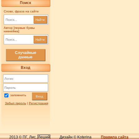
Поиск
Слово, фраза на сайте
Найти
Автор [первые буквы
никнейма]
Найти
Случайные
данные
Вход
запомнить
Вход
Забыл пароль
|
Регистрация
2013 © ПГ, Лис,
Леший
Дизайн © Koterina
Правила сайта