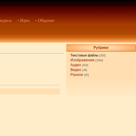
нкурсы
• Игры
• Общение
Рубрики
Текстовые файлы
[500]
Изображения
[3394]
Аудио
[450]
Видео
[48]
Разное
[65]