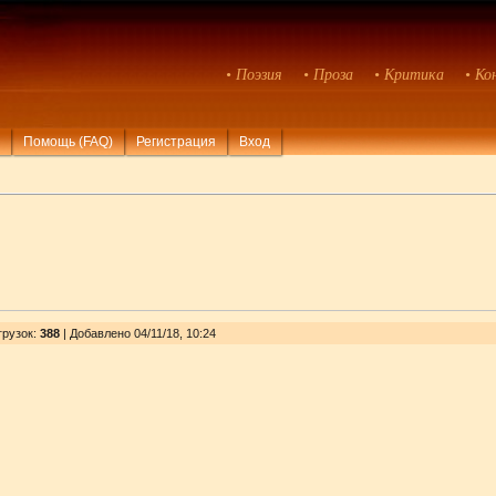
• Поэзия
• Проза
• Критика
• Ко
Помощь (FAQ)
Регистрация
Вход
грузок
:
388
| Добавлено 04/11/18, 10:24