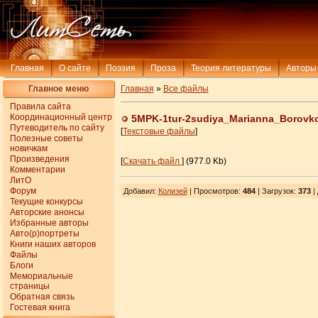
Главная
О сайте
Поэзия
Проза
Теория литературы
Авторы
Главное меню
Главная
»
Все файлы
Правила сайта
Координационный центр
5MPK-1tur-2sudiya_Marianna_Borovk
Путеводитель по сайту
[
Текстовые файлы
]
Полезные советы
новичкам
Произведения
[
Скачать файл
] (977.0 Kb)
Комментарии
ЛитО
Форум
Добавил
:
Колизей
| Просмотров
:
484
|
Загрузок
:
373
|
Текущие конкурсы
Авторские анонсы
Избранные авторы
Авто(р)портреты
Книги наших авторов
Файлы
Блоги
Мемориальные
страницы
Обратная связь
Гостевая книга