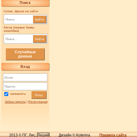
Поиск
Слово, фраза на сайте
Найти
Автор [первые буквы
никнейма]
Найти
Случайные
данные
Вход
запомнить
Вход
Забыл пароль
|
Регистрация
2013 © ПГ, Лис,
Леший
Дизайн © Koterina
Правила сайта