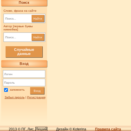
Поиск
Слово, фраза на сайте
Найти
Автор [первые буквы
никнейма]
Найти
Случайные
данные
Вход
запомнить
Вход
Забыл пароль
|
Регистрация
2013 © ПГ, Лис,
Леший
Дизайн © Koterina
Правила сайта