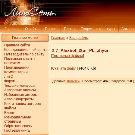
Главная
О сайте
Поэзия
Проза
Теория литературы
Авторы
Главное меню
Главная
»
Все файлы
Правила сайта
Координационный центр
7_Alexbol_2tur_PL_zhyuri
Путеводитель по сайту
[
Текстовые файлы
]
Полезные советы
новичкам
Произведения
[
Скачать файл
] (464.0 Kb)
Комментарии
ЛитО
Форум
Добавил
:
Колизей
| Просмотров
:
487
|
Загрузок
:
350
|
Текущие конкурсы
Авторские анонсы
Избранные авторы
Авто(р)портреты
Книги наших авторов
Файлы
Блоги
Мемориальные
страницы
Обратная связь
Гостевая книга