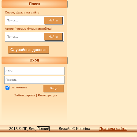
Поиск
Слово, фраза на сайте
Найти
Автор [первые буквы никнейма]
Найти
Случайные данные
Вход
запомнить
Вход
Забыл пароль
|
Регистрация
2013 © ПГ, Лис,
Леший
Дизайн © Koterina
Правила сайта