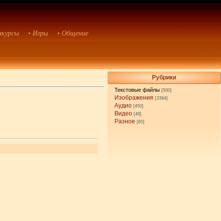
нкурсы
• Игры
• Общение
Рубрики
Текстовые файлы
[500]
Изображения
[3394]
Аудио
[450]
Видео
[48]
Разное
[65]