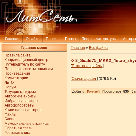
Главная
О сайте
Поэзия
Проза
Теория литературы
Авторы
Главное меню
Главная
»
Все файлы
Правила сайта
Координационный центр
3_Scald75_MKK2_4etap_zhyu
Путеводитель по сайту
[
Текстовые файлы
]
Полезные советы новичкам
Произведения
Комментарии
[
Скачать файл
] (379.5 Kb)
ЛитО
Форум
Текущие конкурсы
Добавил
:
Колизей
| Просмотров
:
530
|
За
Авторские анонсы
Избранные авторы
Авто(р)портреты
Книги наших авторов
Файлы
Блоги
Мемориальные страницы
Обратная связь
Гостевая книга