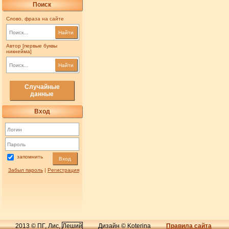
Поиск
Слово, фраза на сайте
Найти
Автор [первые буквы
никнейма]
Найти
Случайные
данные
Вход
запомнить
Вход
Забыл пароль
|
Регистрация
2013 © ПГ, Лис,
Леший
Дизайн © Koterina
Правила сайта