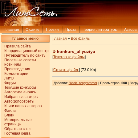
Главная
О сайте
Поэзия
Проза
Теория литературы
Авторы
Главное меню
Главная
»
Все файлы
Правила сайта
Координационный центр
konkurs_allyuziya
Путеводитель по сайту
[
Текстовые файлы
]
Полезные советы
новичкам
Произведения
[
Скачать файл
] (73.0 Kb)
Комментарии
ЛитО
Форум
Добавил
:
Black_programmer
| Просмотров
:
508
|
Загр
Текущие конкурсы
Авторские анонсы
Избранные авторы
Авто(р)портреты
Книги наших авторов
Файлы
Блоги
Мемориальные
страницы
Обратная связь
Гостевая книга