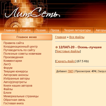
Главная
О сайте
Поэзия
Проза
Теория литературы
Авторы
Главное меню
Главная
»
Все файлы
Правила сайта
Координационный центр
12ЛАП-20 - Осень-лучшее
Путеводитель по сайту
[
Текстовые файлы
]
Полезные советы новичкам
Произведения
Комментарии
[
Скачать файл
] (67.5 Kb)
ЛитО
Форум
Текущие конкурсы
Добавил
:
ПКП
| Просмотров
:
474
|
Загруз
Авторские анонсы
Избранные авторы
Авто(р)портреты
Книги наших авторов
Файлы
Блоги
Мемориальные страницы
Обратная связь
Гостевая книга