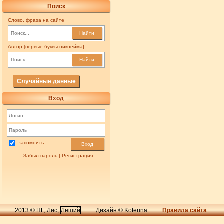
Поиск
Слово, фраза на сайте
Найти
Автор [первые буквы никнейма]
Найти
Случайные данные
Вход
запомнить
Вход
Забыл пароль
|
Регистрация
2013 © ПГ, Лис,
Леший
Дизайн © Koterina
Правила сайта