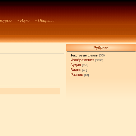
нкурсы
• Игры
• Общение
Рубрики
Текстовые файлы
[500]
Изображения
[3393]
Аудио
[450]
Видео
[48]
Разное
[65]