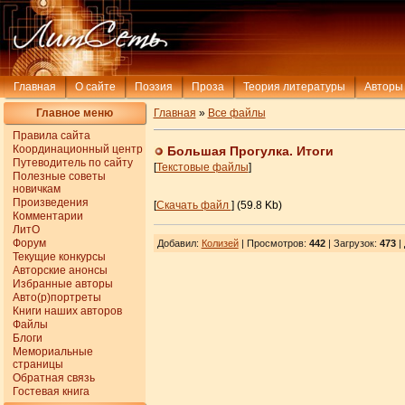
Главная
О сайте
Поэзия
Проза
Теория литературы
Авторы
Главное меню
Главная
»
Все файлы
Правила сайта
Координационный центр
Большая Прогулка. Итоги
Путеводитель по сайту
[
Текстовые файлы
]
Полезные советы
новичкам
Произведения
[
Скачать файл
] (59.8 Kb)
Комментарии
ЛитО
Форум
Добавил
:
Колизей
| Просмотров
:
442
|
Загрузок
:
473
|
Текущие конкурсы
Авторские анонсы
Избранные авторы
Авто(р)портреты
Книги наших авторов
Файлы
Блоги
Мемориальные
страницы
Обратная связь
Гостевая книга