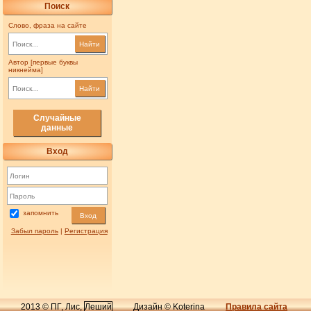
Поиск
Слово, фраза на сайте
Найти
Автор [первые буквы
никнейма]
Найти
Случайные
данные
Вход
запомнить
Вход
Забыл пароль
|
Регистрация
2013 © ПГ, Лис,
Леший
Дизайн © Koterina
Правила сайта