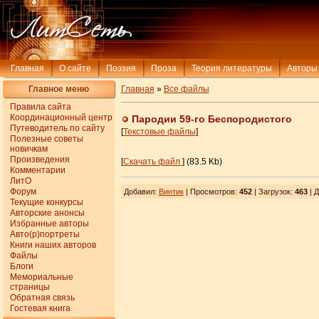
Главная
О сайте
Поэзия
Проза
Теория литературы
Авторы
Главное меню
Главная
»
Все файлы
Правила сайта
Координационный центр
Пародии 59-го Беспородистого
Путеводитель по сайту
[
Текстовые файлы
]
Полезные советы
новичкам
Произведения
[
Скачать файл
] (83.5 Kb)
Комментарии
ЛитО
Форум
Добавил
:
Винтик
| Просмотров
:
452
|
Загрузок
:
463
| Д
Текущие конкурсы
Авторские анонсы
Избранные авторы
Авто(р)портреты
Книги наших авторов
Файлы
Блоги
Мемориальные
страницы
Обратная связь
Гостевая книга