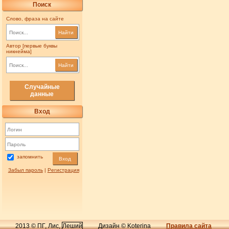
Поиск
Слово, фраза на сайте
Найти
Автор [первые буквы
никнейма]
Найти
Случайные
данные
Вход
запомнить
Вход
Забыл пароль
|
Регистрация
2013 © ПГ, Лис,
Леший
Дизайн © Koterina
Правила сайта