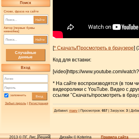
Поиск
Слово, фраза на сайте
Найти
Автор [первые буквы
никнейма]
Найти
[
* Скачать/Просмотреть в браузере
] 
Случайные
данные
Код для вставки:
Вход
[video]https://www.youtube.com/watch?v
* На сайте воспроизводятся (в том ч
видеоролики с YouTube. Видео с др
ссылки "Скачать/просмотреть в брауз
запомнить
Вход
Забыл пароль
|
Регистрация
Добавил
:
maev
| Просмотров
:
657
|
Загрузок
:
3
| Доба
2013 © ПГ, Лис,
Леший
Дизайн © Koterina
Правила сайта