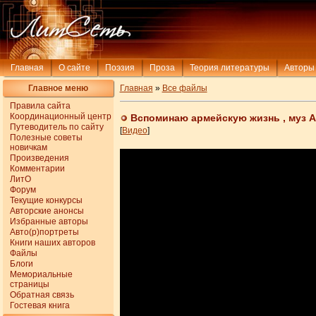
Главная
О сайте
Поэзия
Проза
Теория литературы
Авторы
Главное меню
Главная
»
Все файлы
Правила сайта
Координационный центр
Вспоминаю армейскую жизнь , муз А.
Путеводитель по сайту
[
Видео
]
Полезные советы
новичкам
Произведения
Комментарии
ЛитО
Форум
Текущие конкурсы
Авторские анонсы
Избранные авторы
Авто(р)портреты
Книги наших авторов
Файлы
Блоги
Мемориальные
страницы
Обратная связь
Гостевая книга