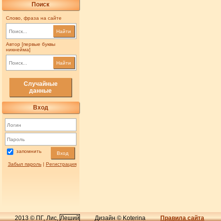
Поиск
Слово, фраза на сайте
Найти
Автор [первые буквы
никнейма]
Найти
Случайные
данные
Вход
запомнить
Вход
Забыл пароль
|
Регистрация
2013 © ПГ, Лис,
Леший
Дизайн © Koterina
Правила сайта