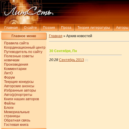
Главная
О сайте
Поэзия
Проза
Теория литературы
Авторы
Главное меню
Главная
» Архив новостей
Правила сайта
Координационный центр
30 Сентября, Пн
Путеводитель по сайту
Полезные советы
20:28
Сентябрь 2013
новичкам
(0)
Произведения
Комментарии
ЛитО
Форум
Текущие конкурсы
Авторские анонсы
Избранные авторы
Авто(р)портреты
Книги наших авторов
Файлы
Блоги
Мемориальные
страницы
Обратная связь
Гостевая книга