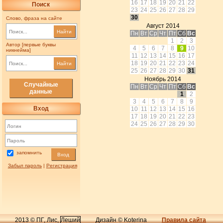
16
17
18
19
20
21
22
Поиск
23
24
25
26
27
28
29
30
Слово, фраза на сайте
Август 2014
Найти
Пн
Вт
Ср
Чт
Пт
Сб
Вс
1
2
3
Автор [первые буквы
4
5
6
7
8
9
10
никнейма]
11
12
13
14
15
16
17
18
19
20
21
22
23
24
Найти
25
26
27
28
29
30
31
Ноябрь 2014
Случайные
Пн
Вт
Ср
Чт
Пт
Сб
Вс
данные
1
2
3
4
5
6
7
8
9
Вход
10
11
12
13
14
15
16
17
18
19
20
21
22
23
24
25
26
27
28
29
30
запомнить
Вход
Забыл пароль
|
Регистрация
2013 © ПГ, Лис,
Леший
Дизайн © Koterina
Правила сайта