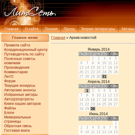
Главная
О сайте
Поэзия
Проза
Теория литературы
Авторы
Главное меню
Главная
» Архив новостей
Правила сайта
Январь 2014
Координационный центр
Пн
Вт
Ср
Чт
Пт
Сб
Вс
Путеводитель по сайту
1
2
3
4
5
Полезные советы
новичкам
6
7
8
9
10
11
12
Произведения
13
14
15
16
17
18
19
Комментарии
20
21
22
23
24
25
26
ЛитО
27
28
29
30
31
Форум
Апрель 2014
Текущие конкурсы
Пн
Вт
Ср
Чт
Пт
Сб
Вс
Авторские анонсы
1
2
3
4
5
6
Избранные авторы
7
8
9
10
11
12
13
Авто(р)портреты
14
15
16
17
18
19
20
Книги наших авторов
21
22
23
24
25
26
27
Файлы
28
29
30
Блоги
Июнь 2014
Мемориальные
Пн
Вт
Ср
Чт
Пт
Сб
Вс
страницы
1
Обратная связь
2
3
4
5
6
7
8
Гостевая книга
9
10
11
12
13
14
15