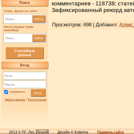
комментариев - 118738; стате
Поиск
Зафиксированный рекорд авто
Слово, фраза на сайте
Найти
Просмотров: 698 | Добавил:
Алекс
Автор [первые буквы
никнейма]
Найти
Случайные
данные
Вход
запомнить
Вход
Забыл пароль
|
Регистрация
2013 © ПГ, Лис,
Леший
Дизайн © Koterina
Правила сайта