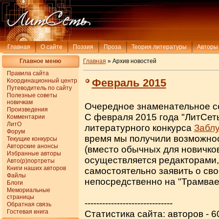
Главная
О сайте
Поэзия
Проза
Теория литературы
Авторы
Главное меню
Главная
» Архив новостей
Правила сайта
Февраль 2015
Координационный центр
Путеводитель по сайту
Полезные советы
новичкам
Очередное знаменательное со
Произведения
С февраля 2015 года "ЛитСет
Комментарии
ЛитО
литературного конкурса
Забл
Форум
время мы получили возможнос
Текущие конкурсы
Авторские анонсы
(вместо обычных для новичков
Избранные авторы
осуществляется редакторами
Авто(р)портреты
Книги наших авторов
самостоятельно заявить о сво
Файлы
непосредственно на "Трамвае
Блоги
Мемориальные
страницы
------------------------------
Обратная связь
Гостевая книга
Статистика сайта: авторов - 6