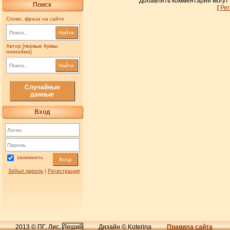
Добавлять комментарии могут
Поиск
[
Ре
Слово, фраза на сайте
Найти
Автор [первые буквы
никнейма]
Найти
Случайные
данные
Вход
запомнить
Вход
Забыл пароль
|
Регистрация
2013 © ПГ, Лис,
Леший
Дизайн © Koterina
Правила сайта