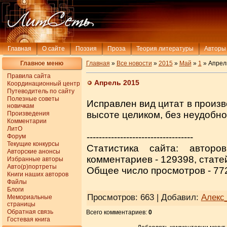
Главная
О сайте
Поэзия
Проза
Теория литературы
Авторы
Главное меню
Главная
»
Все новости
»
2015
»
Май
»
1
» Апрел
Правила сайта
Апрель 2015
Координационный центр
Путеводитель по сайту
Полезные советы
Исправлен вид цитат в произв
новичкам
высоте целиком, без неудобно
Произведения
Комментарии
ЛитО
-----------------------------------
Форум
Текущие конкурсы
Статистика сайта: авторо
Авторские анонсы
комментариев - 129398, стате
Избранные авторы
Авто(р)портреты
Общее число просмотров - 77
Книги наших авторов
Файлы
Блоги
Просмотров
: 663 |
Добавил
:
Алекс
Мемориальные
страницы
Обратная связь
Всего комментариев
:
0
Гостевая книга