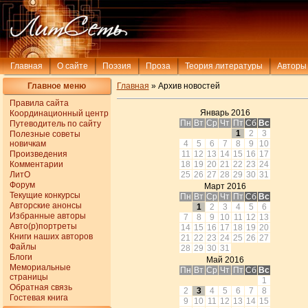
Главная
О сайте
Поэзия
Проза
Теория литературы
Авторы
Главное меню
Главная
» Архив новостей
Правила сайта
Январь 2016
Координационный центр
Пн
Вт
Ср
Чт
Пт
Сб
Вс
Путеводитель по сайту
1
2
3
Полезные советы
новичкам
4
5
6
7
8
9
10
Произведения
11
12
13
14
15
16
17
Комментарии
18
19
20
21
22
23
24
ЛитО
25
26
27
28
29
30
31
Форум
Март 2016
Текущие конкурсы
Пн
Вт
Ср
Чт
Пт
Сб
Вс
Авторские анонсы
1
2
3
4
5
6
Избранные авторы
7
8
9
10
11
12
13
Авто(р)портреты
14
15
16
17
18
19
20
Книги наших авторов
21
22
23
24
25
26
27
Файлы
28
29
30
31
Блоги
Май 2016
Мемориальные
Пн
Вт
Ср
Чт
Пт
Сб
Вс
страницы
1
Обратная связь
2
3
4
5
6
7
8
Гостевая книга
9
10
11
12
13
14
15