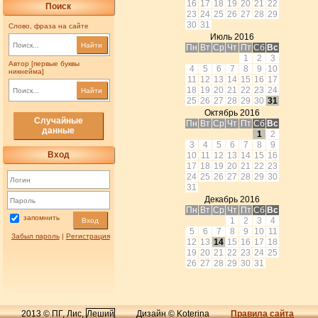
16
17
18
19
20
21
22
Поиск
23
24
25
26
27
28
29
30
31
Слово, фраза на сайте
Июль 2016
Найти
Пн
Вт
Ср
Чт
Пт
Сб
Вс
1
2
3
Автор [первые буквы
4
5
6
7
8
9
10
никнейма]
11
12
13
14
15
16
17
18
19
20
21
22
23
24
Найти
25
26
27
28
29
30
31
Октябрь 2016
Случайные
Пн
Вт
Ср
Чт
Пт
Сб
Вс
данные
1
2
3
4
5
6
7
8
9
Вход
10
11
12
13
14
15
16
17
18
19
20
21
22
23
24
25
26
27
28
29
30
31
Декабрь 2016
Пн
Вт
Ср
Чт
Пт
Сб
Вс
запомнить
1
2
3
4
Вход
5
6
7
8
9
10
11
Забыл пароль
|
Регистрация
12
13
14
15
16
17
18
19
20
21
22
23
24
25
26
27
28
29
30
31
2013 © ПГ, Лис,
Леший
Дизайн © Koterina
Правила сайта