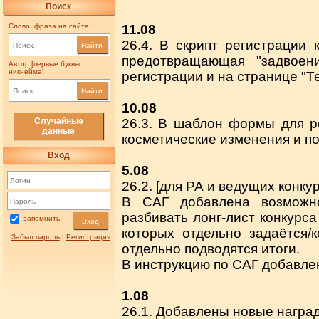
Поиск
Слово, фраза на сайте
11.08
26.4. В скрипт регистрации 
Найти
предотвращающая "задвоен
Автор [первые буквы
никнейма]
регистрации и на странице "Т
Найти
10.08
Случайные
26.3. В шаблон формы для р
данные
косметические изменения и п
Вход
5.08
26.2. [для РА и ведущих конку
В САГ добавлена возможно
разбивать лонг-лист конкурса
запомнить
Вход
которых отдельно задаётся/
Забыл пароль
|
Регистрация
отдельно подводятся итоги.
В инструкцию по САГ добавле
1.08
26.1. Добавлены новые наград