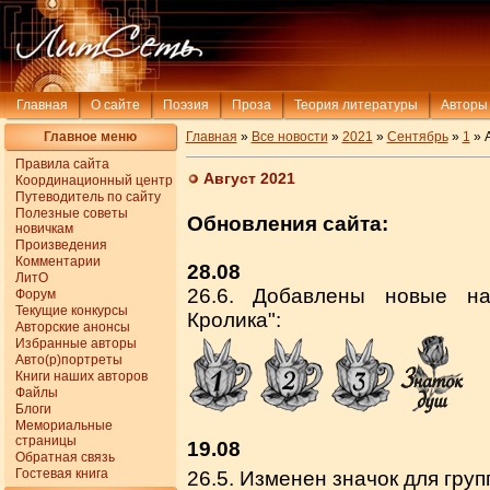
Главная
О сайте
Поэзия
Проза
Теория литературы
Авторы
Главное меню
Главная
»
Все новости
»
2021
»
Сентябрь
»
1
» А
Правила сайта
Август 2021
Координационный центр
Путеводитель по сайту
Полезные советы
Обновления сайта:
новичкам
Произведения
Комментарии
28.08
ЛитО
26.6. Добавлены новые на
Форум
Текущие конкурсы
Кролика":
Авторские анонсы
Избранные авторы
Авто(р)портреты
Книги наших авторов
Файлы
Блоги
Мемориальные
страницы
19.08
Обратная связь
Гостевая книга
26.5. Изменен значок для гру