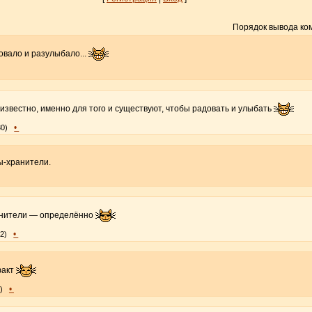
Порядок вывода ко
овало и разулыбало...
 известно, именно для того и существуют, чтобы радовать и улыбать
•
30)
ы-хранители.
ранители — определённо
•
02)
факт
•
)