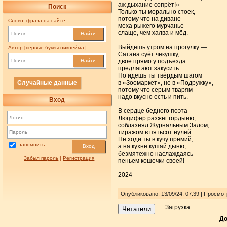
аж дыхание сопрёт!»
Поиск
Только ты морально стоек,
потому что на диване
Слово, фраза на сайте
меха рыжего мурчанье
слаще, чем халва и мёд.
Найти
Выйдешь утром на прогулку —
Автор [первые буквы никнейма]
Сатана суёт чекушку,
двое прямо у подъезда
Найти
предлагают закусить.
Но идёшь ты твёрдым шагом
Случайные данные
в «Зоомаркет», не в «Подружку»,
потому что серым тварям
надо вкусно есть и пить.
Вход
В сердце бедного поэта
Люцифер разжёг гордыню,
соблазнял Журнальным Залом,
тиражом в пятьсот нулей.
Не ходи ты в кучу премий,
запомнить
а на кухне кушай дыню,
Вход
безмятежно наслаждаясь
Забыл пароль
|
Регистрация
пеньем кошечки своей!
2024
Опубликовано: 13/09/24, 07:39 | Просмо
Загрузка...
Читатели
До