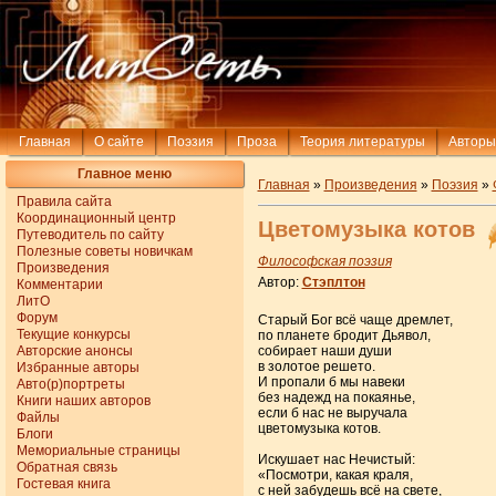
Главная
О сайте
Поэзия
Проза
Теория литературы
Авторы
Главное меню
Главная
»
Произведения
»
Поэзия
»
Правила сайта
Координационный центр
Цветомузыка котов
Путеводитель по сайту
Полезные советы новичкам
Философская поэзия
Произведения
Автор:
Стэплтон
Комментарии
ЛитО
Форум
Старый Бог всё чаще дремлет,
Текущие конкурсы
по планете бродит Дьявол,
Авторские анонсы
собирает наши души
в золотое решето.
Избранные авторы
И пропали б мы навеки
Авто(р)портреты
без надежд на покаянье,
Книги наших авторов
если б нас не выручала
Файлы
цветомузыка котов.
Блоги
Мемориальные страницы
Искушает нас Нечистый:
Обратная связь
«Посмотри, какая краля,
Гостевая книга
с ней забудешь всё на свете,