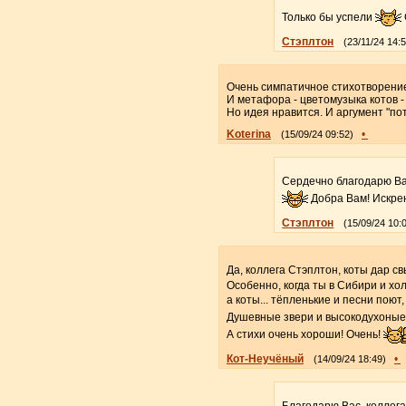
Только бы успели
Стэплтон
(23/11/24 14:
Очень симпатичное стихотворени
И метафора - цветомузыка котов -
Но идея нравится. И аргумент "по
Koterina
•
(15/09/24 09:52)
Сердечно благодарю Ва
Добра Вам! Искре
Стэплтон
(15/09/24 10:
Да, коллега Стэплтон, коты дар св
Особенно, когда ты в Сибири и хо
а коты... тёпленькие и песни поют,
Душевные звери и высокодухоные,
А стихи очень хороши! Очень!
Кот-Неучёный
•
(14/09/24 18:49)
Благодарю Вас, коллега