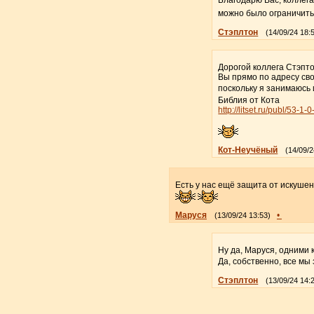
можно было ограничить
Стэплтон
(14/09/24 18:
Дорогой коллега Стэпто
Вы прямо по адресу св
поскольку я занимаюсь
Библия от Кота
http://litset.ru/publ/53-1
Кот-Неучёный
(14/09/2
Есть у нас ещё защита от искушен
Маруся
•
(13/09/24 13:53)
Ну да, Маруся, одними 
Да, собственно, все мы
Стэплтон
(13/09/24 14: