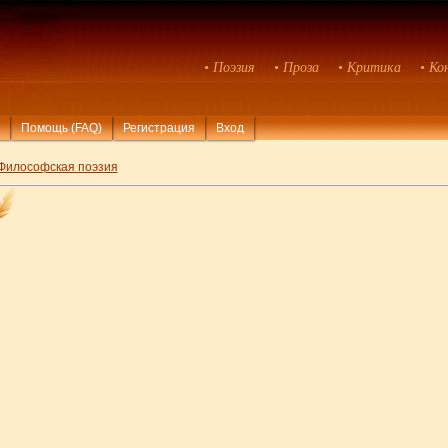
• Поэзия
• Проза
• Критика
• Ко
Помощь (FAQ)
Регистрация
Вход
Философская поэзия