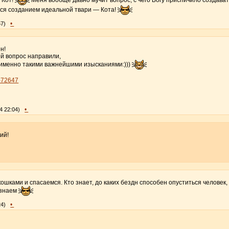
ся созданием идеальной твари — Кота!
•
57)
н!
ой вопрос направили,
 именно такими важнейшими изысканиями:)))
-0-72647
•
4 22:04)
ий!
кошками и спасаемся. Кто знает, до каких бездн способен опуститься челове
 знаем
•
24)