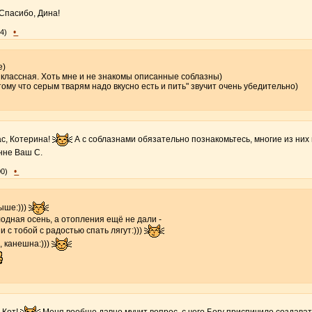
Спасибо, Дина!
•
54)
е)
 классная. Хоть мне и не знакомы описанные соблазны)
тому что серым тварям надо вкусно есть и пить" звучит очень убедительно)
с, Котерина!
А с соблазнами обязательно познакомьтесь, многие из ни
нне Ваш С.
•
00)
ыше:)))
лодная осень, а отопления ещё не дали -
 и с тобой с радостью спать лягут:)))
 канешна:)))
 Кот!
Меня вообще давно мучит вопрос, с чего Богу приспичило создават