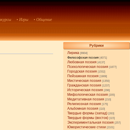
нкурсы
• Игры
• Общение
Рубрики
Лирика
[8904]
Философская поэзия
[4071]
Любовная поэзия
[4137]
Психологическая поэзия
[1877]
Городская поэзия
[1552]
Пейзажная поэзия
[1909]
Мистическая поэзия
[1350]
Гражданская поэзия
[1237]
Историческая поэзия
[296]
Мифологическая поэзия
[205]
Медитативная поэзия
[210]
Религиозная поэзия
[175]
Альбомная поэзия
[110]
Твердые формы (запад)
[263]
Твердые формы (восток)
[115]
Экспериментальная поэзия
[257]
Юмористические стихи
[2101]