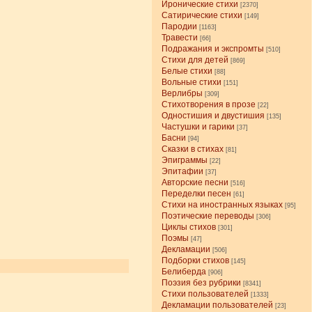
Иронические стихи
[2370]
Сатирические стихи
[149]
Пародии
[1163]
Травести
[66]
Подражания и экспромты
[510]
Стихи для детей
[869]
Белые стихи
[88]
Вольные стихи
[151]
Верлибры
[309]
Стихотворения в прозе
[22]
Одностишия и двустишия
[135]
Частушки и гарики
[37]
Басни
[94]
Сказки в стихах
[81]
Эпиграммы
[22]
Эпитафии
[37]
Авторские песни
[516]
Переделки песен
[61]
Стихи на иностранных языках
[95]
Поэтические переводы
[306]
Циклы стихов
[301]
Поэмы
[47]
Декламации
[506]
Подборки стихов
[145]
Белиберда
[906]
Поэзия без рубрики
[8341]
Стихи пользователей
[1333]
Декламации пользователей
[23]