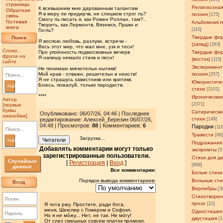
страницы
Религиозна
К всевышним мне дарованным талантам
Обратная
Я в меру ли придирчв, не слишком строг ль?
поэзия
[175]
связь
Смогу ль писать я, как Ромен Роллан, там?..
Гостевая
Альбомная п
Творить, как Лермонтв, Вяземск, Пушкн и
книга
[110]
Гогль?
Твердые фо
Поиск
Я воспою любовь, разлуки, встречи -
(запад)
[263]
Весь этот мир, что мал мне, узк и тесн!
Слово,
Про упоённость подмосковных вечерв
Твердые фо
фраза на
Я напишу немало стихв и песн!
(восток)
[115]
сайте
Эксперимен
Не понимаю мягкотелых нытикв!
Мой нрав - отважн, решительн и неиств!
поэзия
[257]
Я не страшусь завистникв или критикв.
Юмористиче
Боюсь, пожалуй, только пародиств.
Найти
стихи
[2101]
****
Иронические
Автор
[2371]
[первые
буквы
Сатирически
Опубликовано: 06/07/26, 04:46 | Последнее
никнейма]
стихи
редактирование: Алексей_Березин 06/07/26,
[149]
04:48 | Просмотров
:
88
| Комментариев:
6
Пародии
[11
Травести
[66
Загрузка...
Читатели
Найти
Подражания
Добавлять комментарии могут только
экспромты
[5
зарегистрированные пользователи.
Стихи для д
Случайные
[
Регистрация
|
Вход
]
[868]
данные
Все комментарии:
Белые стихи
Порядок вывода комментариев:
Вольные сти
Вход
Верлибры
[3
Стихотворен
прозе
[22]
Я чота ржу. Простите, ради бога,
меня, Шекспир с Гомером и Софокл,
Одностишия
Но я не мóжу... Нет, не так. Не мóгу!
двустишия
[1
От слез смешных совсем платок промокл.