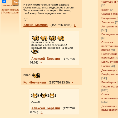
Частушки и 
Вход
И если посмотреть в таком разрезе
запомнить
[37]
сквозь пальцы и на ажур дерев и листв,
Забыл пароль
Басни
[94]
Ты — нашефсë в пародиях, Березин,
|
Регистрация
твой юмор беспощаден и неиств.
Сказки в сти
Эпиграммы
[
^_^
Эпитафии
[3
Алёна_Мамина
•
(15/07/26 12:01)
Авторские п
[516]
Переделки п
[61]
Леночка, спасибо!
Стихи на
Здорово у тебя получилось!
иностранны
Вернула меня с небес на землю
языках
[95]
Поэтические
переводы
[3
Алексей_Березин
(17/07/26
Циклы стихо
•
01:01)
Поэмы
[47]
Декламации
Подборки ст
БРАВ!
[145]
Кот-Неучёный
•
(13/07/26 13:58)
Белиберда
[
Поэзия без 
[8341]
Стихи
пользовател
[1333]
Спасб!
Декламации
Алексей_Березин
(17/07/26
пользовател
•
00:56)