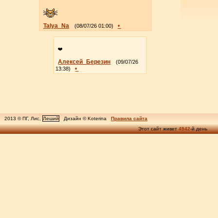
Talya_Na
•
(08/07/26 01:00)
❤️
Алексей_Березин
(09/07/26
•
13:38)
2013 © ПГ, Лис,
Леший
Дизайн © Koterina
Правила сайта
Этот сайт живет
4942
-й день