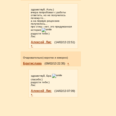
здравствуй, Аэль:)
вчера попробовал с работы
ответить, но не получилось
почему-то...
а на первую рецензию
получилось...
про стиш - нет, это придуманная
история
радости тебе:)
Лис
Алексей_Лис
(14/02/13 22:51)
•
Очаровательно) коротко и юморно)
Братислава
•
(09/02/13 22:35)
здравствуй, Бра
спасибо:)
радости тебе:)
Лис
Алексей_Лис
(14/02/13 07:09)
•