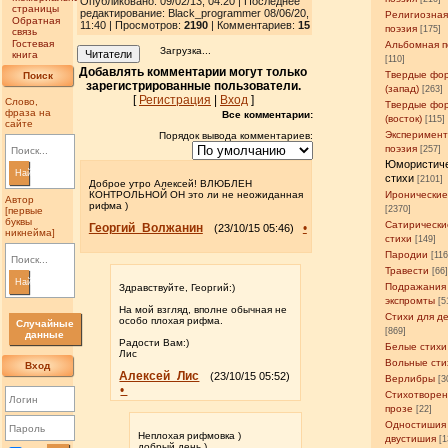
Опубликовано: 09/02/13, 04:20 | Последнее
страницы
редактирование: Black_programmer 08/06/20,
Религиозна
Обратная
11:40 | Просмотров
:
2190
| Комментариев:
15
поэзия
[175]
связь
Гостевая
Альбомная п
Загрузка...
Читатели
книга
[110]
Добавлять комментарии могут только
Твердые фо
Поиск
зарегистрированные пользователи.
(запад)
[263]
[
Регистрация
|
Вход
]
Слово,
Твердые фо
фраза на
Все комментарии:
(восток)
[115]
сайте
Эксперимен
Порядок вывода комментариев:
поэзия
[257]
Юмористич
Найти
стихи
[2101]
Доброе утро Алексей! ВЛЮБЛЕН
КОНТРОЛЬНОЙ ОН это ли не неожиданная
Иронические
Автор
рифма )
[2370]
[первые
буквы
Сатирически
Георгий_Волжанин
•
(23/10/15 05:46)
никнейма]
стихи
[149]
Пародии
[11
Травести
[66
Найти
Подражания
Здравствуйте, Георгий:)
экспромты
[5
На мой взгляд, вполне обычная не
Стихи для д
особо плохая рифма.
Случайные
[869]
данные
Радости Вам:)
Белые стихи
Лис
Вольные сти
Вход
Алексей_Лис
(23/10/15 05:52)
Верлибры
[3
•
Стихотворен
прозе
[22]
Одностишия
Неплохая рифмовка )
двустишия
[1
добрый день )