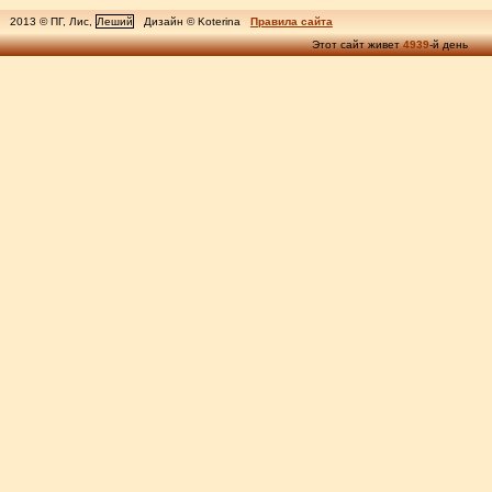
2013 © ПГ, Лис,
Леший
Дизайн © Koterina
Правила сайта
Этот сайт живет
4939
-й день