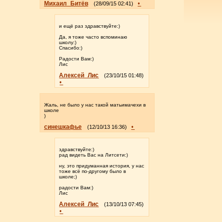
Михаил_Битёв
•
(28/09/15 02:41)
и ещё раз здравствуйте:)
Да, я тоже часто вспоминаю
школу:)
Спасибо:)
Радости Вам:)
Лис
Алексей_Лис
(23/10/15 01:48)
•
Жаль, не было у нас такой матьимачехи в
школе
)
синешкафье
•
(12/10/13 16:36)
здравствуйте:)
рад видеть Вас на Литсети:)
ну, это придуманная история, у нас
тоже всё по-другому было в
школе;)
радости Вам:)
Лис
Алексей_Лис
(13/10/13 07:45)
•