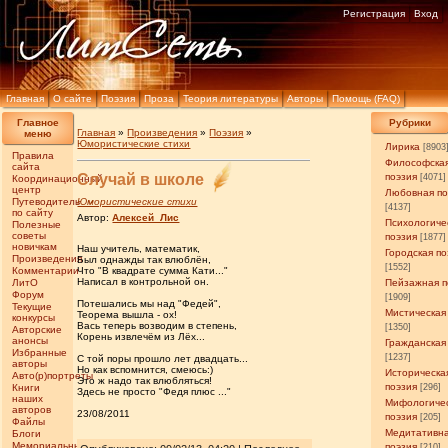
Регистрация
Вход
Главная
О сайте
Поэзия
Проза
Теория литературы
Авторы
Помощь (FAQ)
Главное
Рубрики
Главная
»
Произведения
»
Поэзия
»
меню
Юмористические стихи
Лирика
[8903
Правила
Философска
сайта
Случай в школе
поэзия
[4071]
Координационный
центр
Любовная по
Путеводитель
Юмористические стихи
[4137]
по сайту
Автор:
Алексей_Лис
Психологиче
Полезные
советы
поэзия
[1877]
новичкам
Наш учитель, математик,
Городская по
Произведения
Был однажды так влюблён,
[1552]
Комментарии
Что "В квадрате сумма Кати..."
Написал в контрольной он.
ЛитО
Пейзажная п
Форум
[1909]
Потешались мы над "Федей",
Текущие
Мистическая
Теорема вышла - ох!
конкурсы
Вась теперь возводим в степень,
[1350]
Авторские
Корень извлечём из Лёх...
анонсы
Гражданская
Избранные
[1237]
С той поры прошло лет двадцать...
авторы
Но как вспомнится, смеюсь:)
Историческа
Авто(р)портреты
Это ж надо так влюбляться!
поэзия
Книги
[296]
Здесь не просто "Федя плюс ..."
наших
Мифологиче
авторов
23/08/2011
поэзия
[205]
Файлы
Медитативн
Блоги
Мемориальные
поэзия
[210]