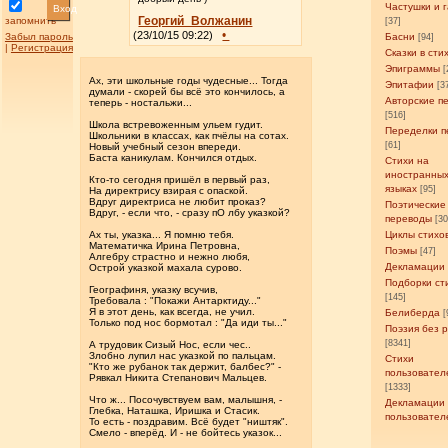
Частушки и 
Вход
Георгий_Волжанин
запомнить
[37]
•
(23/10/15 09:22)
Забыл пароль
Басни
[94]
|
Регистрация
Сказки в сти
Эпиграммы
[
Ах, эти школьные годы чудесные... Тогда
Эпитафии
[3
думали - скорей бы всё это кончилось, а
Авторские п
теперь - ностальжи...
[516]
Школа встревоженным ульем гудит.
Переделки п
Школьники в классах, как пчёлы на сотах.
[61]
Новый учебный сезон впереди.
Баста каникулам. Кончился отдых.
Стихи на
иностранны
Кто-то сегодня пришёл в первый раз,
языках
[95]
На директрису взирая с опаской.
Вдруг директриса не любит проказ?
Поэтические
Вдруг, - если что, - сразу пО лбу указкой?
переводы
[3
Ах ты, указка... Я помню тебя.
Циклы стихо
Математичка Ирина Петровна,
Поэмы
[47]
Алгебру страстно и нежно любя,
Декламации
Острой указкой махала сурово.
Подборки ст
Географиня, указку всучив,
[145]
Требовала : "Покажи Антарктиду..."
Я в этот день, как всегда, не учил.
Белиберда
[
Только под нос бормотал : "Да иди ты..."
Поэзия без 
[8341]
А трудовик Сизый Нос, если чес..
Злобно лупил нас указкой по пальцам.
Стихи
"Кто же рубанок так держит, балбес?" -
пользовател
Рявкал Никита Степанович Мальцев.
[1333]
Что ж... Посочувствуем вам, малышня, -
Декламации
Глебка, Наташка, Иришка и Стасик.
пользовател
То есть - поздравим. Всё будет "ништяк".
Смело - вперёд. И - не бойтесь указок...