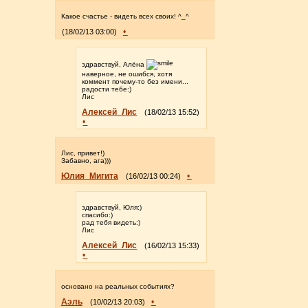
Какое счастье - видеть всех своих! ^_^
•
(18/02/13 03:00)
здравствуй, Алёна
наверное, не ошибся, хотя
коммент почему-то без имени...
радости тебе:)
Лис
Алексей_Лис
(18/02/13 15:52)
•
Лис, привет!)
Забавно, ага)))
Юлия_Мигита
•
(16/02/13 00:24)
здравствуй, Юля:)
спасибо:)
рад тебя видеть:)
Лис
Алексей_Лис
(16/02/13 15:33)
•
основано на реальных событиях?
Аэль
•
(10/02/13 20:03)