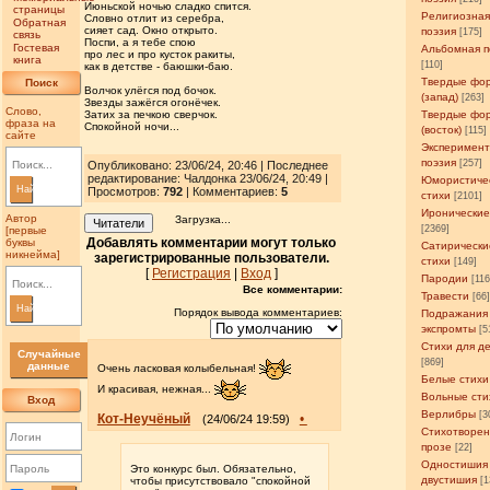
Июньской ночью сладко спится.
страницы
Религиозна
Словно отлит из серебра,
Обратная
сияет сад. Окно открыто.
поэзия
[175]
связь
Поспи, а я тебе спою
Гостевая
Альбомная п
про лес и про кусток ракиты,
книга
[110]
как в детстве - баюшки-баю.
Твердые фо
Поиск
Волчок улёгся под бочок.
(запад)
[263]
Звезды зажёгся огонёчек.
Слово,
Затих за печкою сверчок.
Твердые фо
фраза на
Спокойной ночи...
(восток)
[115]
сайте
Эксперимен
поэзия
[257]
Опубликовано: 23/06/24, 20:46 | Последнее
редактирование: Чалдонка 23/06/24, 20:49 |
Юмористиче
Найти
Просмотров
:
792
| Комментариев:
5
стихи
[2101]
Иронические
Автор
Загрузка...
Читатели
[2369]
[первые
Добавлять комментарии могут только
буквы
Сатирически
никнейма]
зарегистрированные пользователи.
стихи
[149]
[
Регистрация
|
Вход
]
Пародии
[11
Все комментарии:
Травести
[66
Найти
Порядок вывода комментариев:
Подражания
экспромты
[5
Стихи для д
Случайные
[869]
данные
Очень ласковая колыбельная!
Белые стихи
И красивая, нежная...
Вольные сти
Вход
Верлибры
[3
Кот-Неучёный
•
(24/06/24 19:59)
Стихотворен
прозе
[22]
Одностишия
Это конкурс был. Обязательно,
двустишия
чтобы присутствовало "спокойной
[1