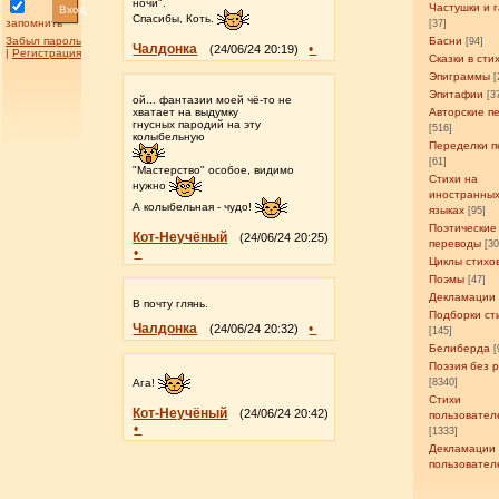
ночи".
Частушки и 
Вход
Спасибы, Коть.
запомнить
[37]
Забыл пароль
Басни
[94]
Чалдонка
•
(24/06/24 20:19)
|
Регистрация
Сказки в сти
Эпиграммы
[
Эпитафии
[3
ой... фантазии моей чё-то не
хватает на выдумку
Авторские п
гнусных пародий на эту
[516]
колыбельную
Переделки п
[61]
"Мастерство" особое, видимо
Стихи на
нужно
иностранны
А колыбельная - чудо!
языках
[95]
Поэтические
Кот-Неучёный
(24/06/24 20:25)
переводы
[3
•
Циклы стихо
Поэмы
[47]
Декламации
В почту глянь.
Подборки ст
Чалдонка
•
(24/06/24 20:32)
[145]
Белиберда
[
Поэзия без 
[8340]
Ага!
Стихи
Кот-Неучёный
(24/06/24 20:42)
пользовател
•
[1333]
Декламации
пользовател