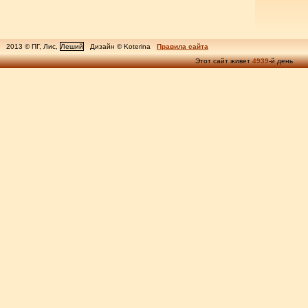
2013 © ПГ, Лис,
Леший
Дизайн © Koterina
Правила сайта
Этот сайт живет
4939
-й день