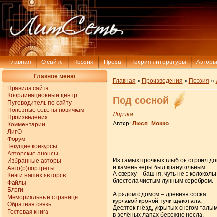
Главная
О сайте
Поэзия
Проза
Теория литературы
Авторы
Главное меню
Главная
»
Произведения
»
Поэзия
»
Правила сайта
Координационный центр
Под сосной
Путеводитель по сайту
Полезные советы новичкам
Лирика
Произведения
Автор:
Люся_Мокко
Комментарии
ЛитО
Форум
Текущие конкурсы
Авторские анонсы
Из самых прочных глыб он строил до
Избранные авторы
и камень веры был краеугольным.
Авто(р)портреты
А сверху – башня, чуть не с колоколь
Книги наших авторов
блестела чистым лунным серебром.
Файлы
Блоги
А рядом с домом – древняя сосна
Мемориальные страницы
курчавой кроной тучи щекотала.
Обратная связь
Десяток гнёзд, укрытых снегом талым
Гостевая книга
в зелёных лапах бережно несла.