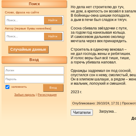
Поиск
Но дела нет строителю до туч,
не дом, а крепость он возвёл в запале
Слово, фраза на сайте
В бойницы-окна шишки попадали,
а дым в печи был сладок и тягуч.
Найти
Сосна сбивала звёздочки с пути,
Автор [первые буквы никнейма]
за годом год нанизывая кольца.
И самосевом дальнюю околицу
Найти
мечтала через век принарядить.
Случайные данные
Строитель в одиночку вековал –
не дал господь жены и ребятишек.
И голос веры был всё тише, тише,
Вход
а горечь убивала наповал.
Однажды задремал он под сосной,
спустился сон к нему, смолистый, в
Он в хлипком шалаше, а рядом – же
и мальчик, лопоухий и смешной.
запомнить
Вход
2023 г.
Забыл пароль
|
Регистрация
Опубликовано: 26/10/24, 17:31 | Просмо
Загрузка...
Читатели
До