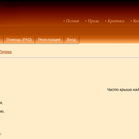
• Поэзия
• Проза
• Критика
• Ко
Помощь (FAQ)
Регистрация
Вход
Лирика
Часто крыша над
м,
ню,
,