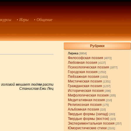
нкурсы
• Игры
• Общение
Рубрики
Лирика
[8904]
Философская поэзия
[4072]
Любовная поэзия
[4137]
Психологическая поэзия
[1877]
Городская поэзия
[1552]
Пейзажная поэзия
[1910]
Мистическая поэзия
[1351]
 головой мешает людям расти
Гражданская поэзия
[1237]
Станислав Ежи Лец
Историческая поэзия
[296]
Мифологическая поэзия
[205]
Медитативная поэзия
[210]
Религиозная поэзия
[175]
Альбомная поэзия
[110]
Твердые формы (запад)
[263]
Твердые формы (восток)
[115]
Экспериментальная поэзия
[257]
Юмористические стихи
[2101]