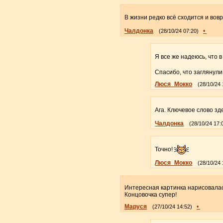
В жизни редко всё сходится и вов
Чалдонка
•
(28/10/24 07:20)
Я все же надеюсь, что 
Спасибо, что заглянули
Люся_Мокко
(28/10/24 
Ага. Ключевое слово зде
Чалдонка
(28/10/24 17:
Точно!
Люся_Мокко
(28/10/24 
Интересная картинка нарисовалас
Концовочка супер!
Маруся
•
(27/10/24 14:52)