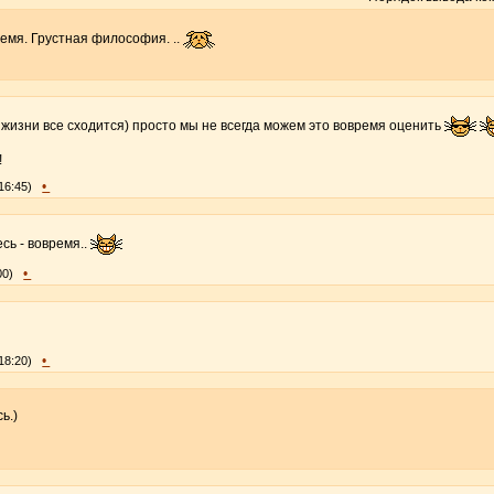
ремя. Грустная философия. ..
в жизни все сходится) просто мы не всегда можем это вовремя оценить
!
•
16:45)
сь - вовремя..
•
00)
•
18:20)
ь.)