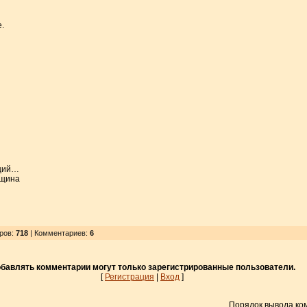
.
ещий…
нщина
тров
:
718
| Комментариев:
6
бавлять комментарии могут только зарегистрированные пользователи.
[
Регистрация
|
Вход
]
Порядок вывода ко