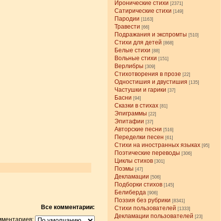
Иронические стихи
[2371]
Сатирические стихи
[149]
Пародии
[1163]
Травести
[66]
Подражания и экспромты
[510]
Стихи для детей
[868]
Белые стихи
[88]
Вольные стихи
[151]
Верлибры
[309]
Стихотворения в прозе
[22]
Одностишия и двустишия
[135]
Частушки и гарики
[37]
Басни
[94]
Сказки в стихах
[81]
Эпиграммы
[22]
Эпитафии
[37]
Авторские песни
[516]
Переделки песен
[61]
Стихи на иностранных языках
[95]
Поэтические переводы
[306]
Циклы стихов
[301]
Поэмы
[47]
Декламации
[506]
Подборки стихов
[145]
Белиберда
[906]
Поэзия без рубрики
[8341]
Все комментарии:
Стихи пользователей
[1333]
Декламации пользователей
[23]
мментариев: