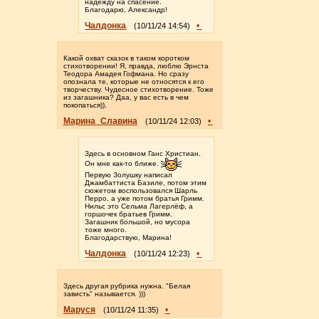
надежду на спасение.
Благодарю, Александр!
Чалдонка
•
(10/11/24 14:54)
Какой охват сказок в таком коротком
стихотворении! Я, правда, люблю Эрнста
Теодора Амадея Гофмана. Но сразу
опознала те, которые не относятся к его
творчеству. Чудесное стихотворение. Тоже
из загашника? Даа, у вас есть в чем
покопаться)).
Марина_Славина
•
(10/11/24 12:03)
Здесь в основном Ганс Христиан.
Он мне как-то ближе.
Первую Золушку написал
Джамбаттиста Базиле, потом этим
сюжетом воспользовался Шарль
Перро, а уже потом братья Гримм.
Нильс это Сельма Лагерлёф, а
горшочек братьев Гримм.
Загашник большой, но мусора
тоже много.
Благодарствую, Марина!
Чалдонка
•
(10/11/24 12:23)
Здесь другая рубрика нужна. "Белая
зависть" называется. )))
Маруся
•
(10/11/24 11:35)