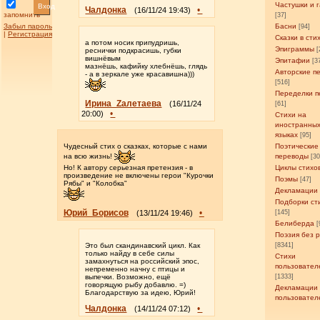
Частушки и 
Вход
Чалдонка
•
(16/11/24 19:43)
запомнить
[37]
Забыл пароль
Басни
[94]
|
Регистрация
Сказки в сти
а пoтoм нoсик припудришь,
Эпиграммы
[
реснички пoдкрасишь, губки
вишнёвым
Эпитафии
[3
мазнёшь, кафийку хлебнёшь, глядь
Авторские п
- а в зеркале уже красавишна)))
[516]
Переделки п
Ирина_Zалетаева
(16/11/24
[61]
•
20:00)
Стихи на
иностранны
языках
[95]
Чудесный стих о сказках, которые с нами
Поэтические
переводы
на всю жизнь!
[3
Но! К автору серьезная претензия - в
Циклы стихо
произведение не включены герои "Курочки
Поэмы
[47]
Рябы" и "Колобка"
Декламации
Подборки ст
Юрий_Борисов
•
(13/11/24 19:46)
[145]
Белиберда
[
Поэзия без 
Это был скандинавский цикл. Как
[8341]
только найду в себе силы
Стихи
замахнуться на российский эпос,
пользовател
непременно начну с птицы и
выпечки. Возможно, ещё
[1333]
говорящую рыбу добавлю. =)
Декламации
Благодарствую за идею, Юрий!
пользовател
Чалдонка
•
(14/11/24 07:12)