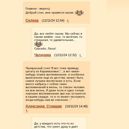
Главное - верить)
Добрый стих, мне нравятся сказки.
Селена
•
(12/11/24 12:04)
Да, все любят сказки. Мы сейчас в
сказке живём - она, то весёлая, то
страшная, то удивительная...
Спасибо, Лена!
Чалдонка
•
(12/11/24 12:32)
Прекрасный стих! Я вот тоже приведу
цитату из Карамазовых:"...а вот какое-
нибудь этакое воспоминание, и особенно
вынесенное еще из детства, может быть
самое лучшее воспитание и есть. Если
много набрать с собою таких
воспоминаний в жизнь, то спасен человек
на всю жизнь. И даже если и одно только
хорошее воспоминание при нас останется
в нашем сердце, то и то может послужить
когда-нибудь нам во спасение..."
Александр_Старших
(10/11/24 14:48)
•
Да, у каждого есть что-то из
детства, что греет душу и даёт