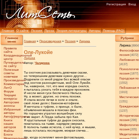
Регистрация
Вход
Главная
О сайте
Поэзия
Проза
Теория литературы
Авторы
Помощь (FAQ)
Главное
Рубрики
Главная
»
Произведения
»
Поэзия
»
Лирика
меню
Лирика
[8904
Правила
Философска
Оле-Лукойе
сайта
поэзия
[4072]
Координационный
Лирика
центр
Любовная по
Путеводитель
Автор:
Чалдонка
[4137]
по сайту
Психологиче
Полезные
Ты охотник рассказывать девочкам сказки,
советы
поэзия
[1877]
но теперешним девочкам нужно другое…
новичкам
Городская по
Подремли со мной рядом без всякой опаски
Произведения
под зонтом разноцветным, мой Оле Лукойе.
[1552]
Комментарии
Ты, наверное, тот, кто мне изредка снился,
ЛитО
Пейзажная п
я пыталась узнать тебя в каждом прохожем.
Форум
[1910]
И несли меня гуси беспечного Нильса.
Текущие
Ну, а может, другие, но очень похожи.
Мистическая
конкурсы
Я спала возле печки в золе и опале,
[1351]
Авторские
своё ложе деля с баюном-котофеем.
анонсы
Гражданская
Я мечтала о туфлях, о принце, о бале,
Избранные
объявления вешала в поисках феи.
[1237]
авторы
Но горшочек утратил волшебную силу
Историческа
Авто(р)портреты
и не варит. А Герда забыла про Кая.
поэзия
Книги
Я хрустальные туфли до дырок сносила,
[296]
наших
покаталась на тыкве, нарядом сверкая.
Мифологиче
авторов
В полночь тыква исчезла, с ней кучер, и мышки,
поэзия
[205]
лишь осталась последняя, мокрая спичка…
Файлы
Медитативн
Блоги
Но, когда ослепляет меня фотовспышка,
Мемориальные
поэзия
[210]