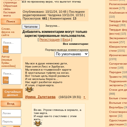
всё по-прежнему верю, что вылетит птичка
страницы
Религиозна
Обратная
поэзия
[175]
связь
Опубликовано: 10/11/24, 10:48 | Последнее
Гостевая
Альбомная п
редактирование: Чалдонка 10/11/24, 10:53 |
книга
[110]
Просмотров
:
661
| Комментариев:
13
Твердые фо
Поиск
(запад)
[263]
Загрузка...
Читатели
Слово,
Твердые фо
Добавлять комментарии могут только
фраза на
(восток)
[115]
сайте
зарегистрированные пользователи.
Эксперимен
[
Регистрация
|
Вход
]
поэзия
[257]
Все комментарии:
Юмористиче
Найти
Порядок вывода комментариев:
стихи
[2101]
Иронические
Автор
[2370]
[первые
буквы
Мы все в душе немножко дети,
Сатирически
никнейма]
Нам снятся Лисс и Зурбаган.
стихи
[149]
Мы мчимся в «тыквенной» карете
Пародии
[11
В хрустальных туфлях на ногах.
Вот только цель порой размыта
Травести
[66
И не кисельны берега…
Найти
Подражания
Нас ждёт разбитое корыто
И злая, старая карга.
экспромты
[5
Стихи для д
Случайные
[868]
данные
Ирина_Zалетаева
•
(16/11/24 19:31)
Белые стихи
Вольные сти
Вход
Верлибры
[3
Во-во. Утром глянешь в зеркало, а
Стихотворен
там карга.
прозе
И надо как-то счастливо с этим
[22]
жить...
Одностишия
двустишия
[1