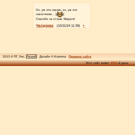
Ох, уж эти сказки, ох, уж эти
сказочники...
Спасибо за отзыв, Маруся!
Чалдонка
•
(10/11/24 11:39)
2013 © ПГ, Лис,
Леший
Дизайн © Koterina
Правила сайта
Этот сайт живет
4941
-й день