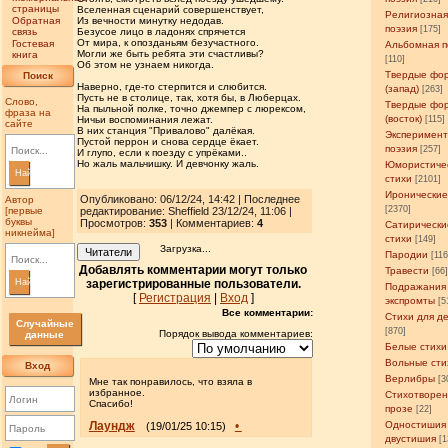
страницы
Вселенная сценарий совершенствует,
Религиозна
Обратная
Из вечности минутку недодав.
поэзия
[175]
связь
Безусое лицо в ладонях спрячется
От мира, к опозданьям безучастного.
Гостевая
Альбомная п
Могли же быть ребята эти счастливы?
книга
[110]
Об этом не узнаем никогда.
Твердые фо
Поиск
Наверно, где-то стерпится и слюбится.
(запад)
[263]
Пусть не в столице, так, хотя бы, в Люберцах.
Слово,
Твердые фо
На пыльной полке, точно джемпер с люрексом,
фраза на
(восток)
Ничьи воспоминания лежат.
[115]
сайте
В них станция "Привалово" далёкая.
Эксперимен
Пустой перрон и снова сердце ёкает.
поэзия
[257]
И глупо, если к поезду с упрёками..
Но жаль мальчишку. И девчонку жаль.
Юмористиче
Найти
стихи
[2101]
Иронические
Опубликовано: 06/12/24, 14:42 | Последнее
Автор
[2370]
[первые
редактирование: Sheffield 23/12/24, 11:06 |
буквы
Просмотров
:
353
| Комментариев:
4
Сатирически
никнейма]
стихи
[149]
Загрузка...
Читатели
Пародии
[11
Добавлять комментарии могут только
Травести
[66
Найти
зарегистрированные пользователи.
Подражания
[
Регистрация
|
Вход
]
экспромты
[5
Все комментарии:
Стихи для д
Случайные
[870]
Порядок вывода комментариев:
данные
Белые стихи
Вольные сти
Вход
Верлибры
[3
Мне так понравилось, что взяла в
избранное.
Стихотворен
Спасибо!
прозе
[22]
Лаундж
•
Одностишия
(19/01/25 10:15)
двустишия
[1