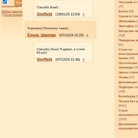
Частушки и 
Вход
запомнить
[37]
Спасибо Вам!)
Забыл пароль
Басни
[94]
Sheffield
•
(19/01/25 13:04)
|
Регистрация
Сказки в сти
Эпиграммы
[
Эпитафии
[3
Хорошее) Песенное такое)
Авторские п
Елена_Шилова
•
(07/12/24 15:25)
[516]
Переделки п
[61]
Спасибо,Лена! Я думал, в стиле
Стихи на
60-ых!)
иностранны
языках
[95]
Sheffield
•
(07/12/24 21:46)
Поэтические
переводы
[3
Циклы стихо
Поэмы
[47]
Декламации
Подборки ст
[145]
Белиберда
[
Поэзия без 
[8341]
Стихи
пользовател
[1333]
Декламации
пользовател