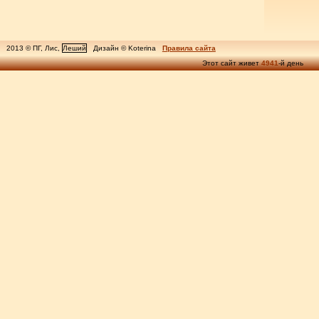
2013 © ПГ, Лис,
Леший
Дизайн © Koterina
Правила сайта
Этот сайт живет
4941
-й день