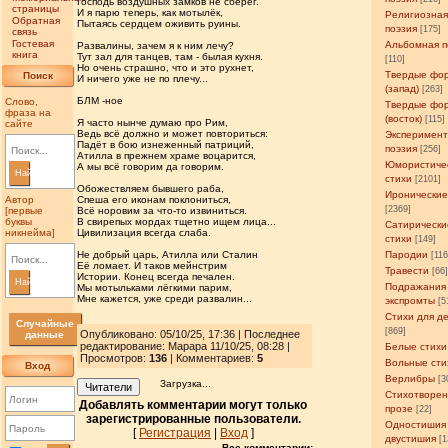
Господь воздушных замков не сберёг.
страницы
И я парю теперь, как мотылёк,
Религиозна
Обратная
Пытаясь сердцем оживить руины.
поэзия
[175]
связь
Гостевая
Альбомная п
Развалины, зачем я к ним лечу?
книга
Тут зал для танцев, там - былая кухня.
[110]
Но очень страшно, что и это рухнет,
Твердые фо
Поиск
И ничего уже не по плечу...
(запад)
[263]
БЛМ -ное
Слово,
Твердые фо
фраза на
(восток)
[115]
Я часто нынче думаю про Рим,
сайте
Ведь всё должно и может повториться:
Эксперимен
Падёт в бою изнеженный патриций,
поэзия
[256]
Атилла в прежнем храме воцарится,
Юмористиче
А мы всё говорим да говорим.
Найти
стихи
[2101]
Обожествляем бывшего раба,
Иронические
Автор
Спеша его иконам поклониться,
[2369]
[первые
Всё норовим за что-то извиниться.
буквы
В свирепых мордах тщетно ищем лица...
Сатирически
никнейма]
Цивилизация всегда слаба.
стихи
[149]
Не добрый царь, Атилла или Сталин
Пародии
[11
Её ломает. И таков мейнстрим
Травести
[66
Истории. Конец всегда печален.
Найти
Подражания
Мы мотыльками лёгкими парим,
Мне кажется, уже среди развалин...
экспромты
[5
Стихи для д
Случайные
[869]
Опубликовано: 05/10/25, 17:36 | Последнее
данные
редактирование: Марара 11/10/25, 08:28 |
Белые стихи
Просмотров
:
136
| Комментариев:
5
Вольные сти
Вход
Верлибры
[3
Загрузка...
Читатели
Стихотворен
Добавлять комментарии могут только
прозе
[22]
зарегистрированные пользователи.
Одностишия
[
Регистрация
|
Вход
]
двустишия
[1
Все комментарии: