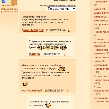
Частушки и 
Вход
запомнить
Порядок вывода комментариев:
[37]
Забыл пароль
Басни
[94]
|
Регистрация
Сказки в сти
Прекрасно, Марина!
Эпиграммы
[
И да - мы уже парим мотыльками среди
Эпитафии
[3
развалин. Даже если сами этого не
Авторские п
понимаем.
[516]
Джон_Маверик
•
(10/10/25 21:34)
Переделки п
[61]
Стихи на
Стараемся не понимать. Жмуримся
иностранны
намеренно. Спасибо большое,
языках
[95]
Джон!
Поэтические
переводы
[3
Марара
•
(11/10/25 08:11)
Циклы стихо
Поэмы
[47]
Декламации
Мало того, что красиво, необычно,
талантливо, так ещё и мудро!
Подборки ст
Привет, Марара! Мне тоже кажется, что
[145]
край уже совсем близко... и может
Белиберда
[
сломаться
Поэзия без 
[8340]
Стихи
Кот-Неучёный
•
(10/10/25 20:44)
пользовател
[1333]
Декламации
пользовател
Спасибо, Наташ. Я думаю, мы всё
же выживем.