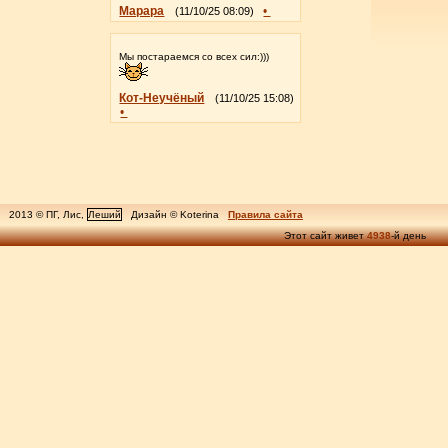
Марара
•
(11/10/25 08:09)
Мы постараемся со всех сил:)))
Кот-Неучёный
(11/10/25 15:08)
•
2013 © ПГ, Лис,
Леший
Дизайн © Koterina
Правила сайта
Этот сайт живет
4938
-й день