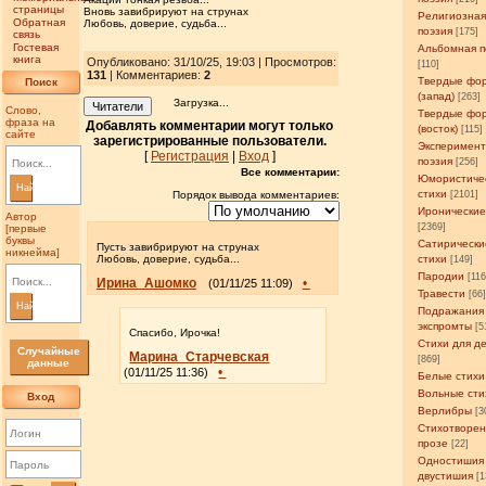
страницы
Вновь завибрируют на струнах
Религиозна
Обратная
Любовь, доверие, судьба...
поэзия
[175]
связь
Гостевая
Альбомная п
книга
Опубликовано: 31/10/25, 19:03 | Просмотров
:
[110]
131
| Комментариев:
2
Твердые фо
Поиск
(запад)
[263]
Загрузка...
Читатели
Слово,
Твердые фо
фраза на
Добавлять комментарии могут только
(восток)
[115]
сайте
зарегистрированные пользователи.
Эксперимен
[
Регистрация
|
Вход
]
поэзия
[256]
Все комментарии:
Юмористиче
Найти
стихи
[2101]
Порядок вывода комментариев:
Иронические
Автор
[2369]
[первые
буквы
Сатирически
Пусть завибрируют на струнах
никнейма]
стихи
Любовь, доверие, судьба...
[149]
Пародии
[11
Ирина_Ашомко
•
(01/11/25 11:09)
Травести
[66
Найти
Подражания
экспромты
[5
Спасибо, Ирочка!
Стихи для д
Случайные
Марина_Старчевская
[869]
данные
•
(01/11/25 11:36)
Белые стихи
Вольные сти
Вход
Верлибры
[3
Стихотворен
прозе
[22]
Одностишия
двустишия
[1