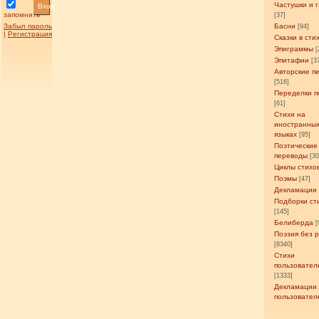
Частушки и 
Вход
запомнить
[37]
Забыл пароль
Басни
[94]
|
Регистрация
Сказки в сти
Эпиграммы
[
Эпитафии
[3
Авторские п
[516]
Переделки п
[61]
Стихи на
иностранны
языках
[95]
Поэтические
переводы
[3
Циклы стихо
Поэмы
[47]
Декламации
Подборки ст
[145]
Белиберда
[
Поэзия без 
[8340]
Стихи
пользовател
[1333]
Декламации
пользовател