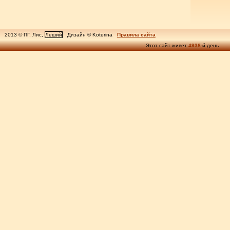
2013 © ПГ, Лис,
Леший
Дизайн © Koterina
Правила сайта
Этот сайт живет
4938
-й день