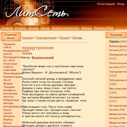
Регистрация
Вход
Главная
О сайте
Поэзия
Проза
Теория литературы
Авторы
Помощь (FAQ)
Главное
Рубрики
Главная
»
Произведения
»
Поэзия
»
Лирика
меню
Лирика
[8902
Правила
Философска
предутреннее
сайта
поэзия
[4071]
Координационный
Лирика
центр
Любовная по
Путеводитель
Автор:
Воскресенский
[4137]
по сайту
Психологиче
Полезные
"Пройдите мимо нас и простите нам наше
советы
поэзия
[1877]
счастье!"
новичкам
Городская по
(Князь Мышкин - Ф. Достоевский "Идиот")
Произведения
[1552]
Комментарии
Осенний скучный дождь в преддверии зари
ЛитО
Пейзажная п
Излил свою тоску на сонную столицу.
Форум
[1909]
Блестят в его слезах деревья, фонари...
Текущие
Дежурю у окна, пишу стихи – не спится.
Мистическая
конкурсы
Рифмую при свечах послание тебе,
[1350]
Авторские
Пока проходишь ты сквозь дебри сновидений,
анонсы
Гражданская
Где путников Морфей встречает на тропе,
Избранные
Где льнут к твоим ногам цветы, травинки, тени
[1237]
авторы
–
Историческа
Авто(р)портреты
Они рождают сны. Пусть тени наяву
поэзия
Книги
Проходят мимо нас, прощая наше счастье!
[296]
наших
Тобою много лет пленяюсь и живу,
Мифологиче
авторов
А чувства много лет износу неподвластны...
поэзия
[205]
Файлы
Небесный дирижёр внезапно оборвал
Медитативн
Блоги
Мелодию дождя и дробное стаккато.
Мемориальные
поэзия
[210]