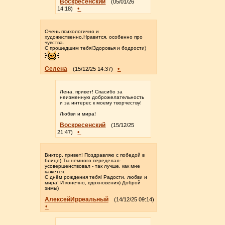
Воскресенский
(05/01/26
•
14:18)
Очень психологично и
художественно.Нравится, особенно про
чувства.
С прошедшим тебя!Здоровья и бодрости)
Селена
•
(15/12/25 14:37)
Лена, привет! Спасибо за
неизменную доброжелательность
и за интерес к моему творчеству!
Любви и мира!
Воскресенский
(15/12/25
•
21:47)
Виктор, привет! Поздравляю с победой в
блице) Ты немного переделал-
усовершенствовал - так лучше, как мне
кажется.
С днём рождения тебя! Радости, любви и
мира! И конечно, вдохновения) Доброй
зимы)
АлексейИрреальный
(14/12/25 09:14)
•