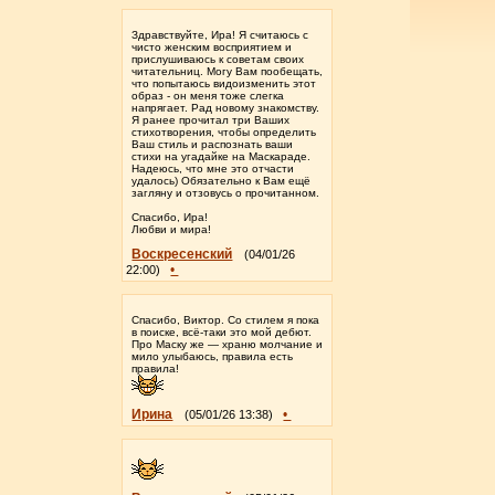
Здравствуйте, Ира! Я считаюсь с
чисто женским восприятием и
прислушиваюсь к советам своих
читательниц. Могу Вам пообещать,
что попытаюсь видоизменить этот
образ - он меня тоже слегка
напрягает. Рад новому знакомству.
Я ранее прочитал три Ваших
стихотворения, чтобы определить
Ваш стиль и распознать ваши
стихи на угадайке на Маскараде.
Надеюсь, что мне это отчасти
удалось) Обязательно к Вам ещё
загляну и отзовусь о прочитанном.
Спасибо, Ира!
Любви и мира!
Воскресенский
(04/01/26
•
22:00)
Спасибо, Виктор. Со стилем я пока
в поиске, всё-таки это мой дебют.
Про Маску же — храню молчание и
мило улыбаюсь, правила есть
правила!
Ирина
•
(05/01/26 13:38)