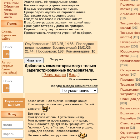
Угасла ночь, её прощальные слова
страницы
Религиозна
Растаяли вдали у грани невозврата.
Обратная
В седые островки сбивается туман,
поэзия
[175]
связь
Среди берёз клубясь на парковой аллее.
Гостевая
Альбомная п
Застывшие вокруг соседние дома
книга
[110]
Глядят во все глаза и стёклами алеют.
В заоблачную даль скользит янтарный шар.
Твердые фо
Поиск
Проснулся ветерок у дома на пригорке,
(запад)
[263]
Порывисто вздохнул и начал не спеша
Слово,
Пролистывать листву из утренней подборки.
Твердые фо
фраза на
(восток)
[115]
сайте
Эксперимен
Опубликовано: 13/12/25, 14:36 | Последнее
поэзия
[256]
редактирование: Воскресенский 18/01/26,
21:44 | Просмотров
:
153
| Комментариев:
10
Юмористиче
Найти
стихи
[2101]
Загрузка...
Читатели
Иронические
Автор
Добавлять комментарии могут только
[2369]
[первые
буквы
зарегистрированные пользователи.
Сатирически
никнейма]
[
Регистрация
|
Вход
]
стихи
[149]
Все комментарии:
Пародии
[11
Травести
[66
Порядок вывода комментариев:
Найти
Подражания
экспромты
[5
Стихи для д
Какая отменная лирика, Виктор! Ваще!
Случайные
[869]
Красотища, истаю сегодня в ноль от белой
данные
Белые стихи
зависти
Вольные сти
Вот про это:
Вход
Они пронзают сны. Пусть тени наяву
Верлибры
[3
Мне почему-то прочиталось - они качают
Стихотворен
сны. Баюкают. Да тут хоть "рождают", хоть
"приносят", хоть "латают" - все что угодно,
прозе
[22]
ширь для образа невообразимая.
Одностишия
Не мне - тебе, мэтру советовать
двустишия
[1