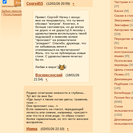
Частушки и 
Вход
Сергей55
•
(12/01/26 20:59)
запомнить
[37]
Забыл пароль
Басни
[94]
|
Регистрация
Сказки в сти
Привет, Сергей! Начну с конца:
мне не понравилось, что ты меня
Эпиграммы
[
обозвал "мэтром". Конечно, я
Эпитафии
[3
больше сантиметра, но до мэтра
Авторские п
не дорос и не дорасту) А посему с
удовольствием воспользуюсь твоей
[516]
подсказкой и поменяю колкое
Переделки п
"пронзают" на романтичное
"рождают". Спасибо, дружище, что
[61]
не забываешь меня и
Стихи на
откликаешься на прочитанное!
иностранны
Жаль, что ты не публикуешь новые
языках
стихи. С удовольствием почитал
[95]
бы их.
Поэтические
переводы
[3
Любви и мира!
Циклы стихо
Поэмы
Воскресенский
[47]
(18/01/26
•
21:54)
Декламации
Подборки ст
[145]
Редкое сочетание нежности и глубины...
Белиберда
[
Тут вот по мне бы:
Поэзия без 
«Где льнут к твоим ногам цветы, травинки,
[8340]
тени —
Они пронзают сны...»
Стихи
​Если заменить на глагол, передающий
пользовател
легкость или сияние, например, «рисуют»
[1333]
или что-то в этом роде, то образ станет
более гармоничным, но это чисто женское
Декламации
восприятие.
пользовател
Ирина
•
(02/01/26 22:10)