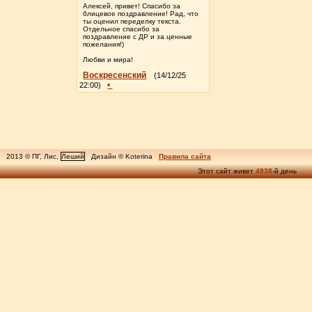
Алексей, привет! Спасибо за
блицевое поздравление! Рад, что
ты оценил переделку текста.
Отдельное спасибо за
поздравление с ДР и за ценные
пожелания!)
Любви и мира!
Воскресенский
(14/12/25
•
22:00)
2013 © ПГ, Лис,
Леший
Дизайн © Koterina
Правила сайта
Этот сайт живет
4938
-й день