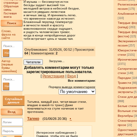
И музыка — бессмертия исток
страницы
Религиозна
беседы задает высокий тон
Обратная
мелодией ветров в небесной бездне,
поэзия
[175]
связь
касается увядших лепестков
Гостевая
Альбомная п
и вечных звезд. И принимать легко,
книга
[110]
что временное навсегда исчезнет.
Блаженный перепад температур:
Твердые фо
Поиск
и вечности покой и красоту
(запад)
[263]
взволнованное сердце ощущает,
Слово,
и радость человеческих тревог,
Твердые фо
фраза на
когда в конце непройденных дорог
(восток)
[115]
сайте
тебя встречает цинь и чашка чая.
Эксперимен
поэзия
[257]
Опубликовано: 31/05/26, 00:52 | Просмотров
:
Юмористиче
Найти
64
| Комментариев:
2
стихи
[2101]
Иронические
Автор
Загрузка...
Читатели
[2371]
[первые
Добавлять комментарии могут только
буквы
Сатирически
никнейма]
зарегистрированные пользователи.
стихи
[149]
[
Регистрация
|
Вход
]
Пародии
[11
Все комментарии:
Травести
[66
Найти
Порядок вывода комментариев:
Подражания
экспромты
[5
Стихи для д
Случайные
[868]
Татьяна, каждый раз, читая ваши стихи,
данные
впадаю в какой-то транс) Даже
Белые стихи
покачиваться на стуле начинаю в такт
Вольные сти
Вход
прочтению.
Верлибры
[3
Тагеко
•
(01/06/26 20:36)
Стихотворен
прозе
[22]
Одностишия
Интересное наблюдение:)
двустишия
[1
Главное, чтобы это не было