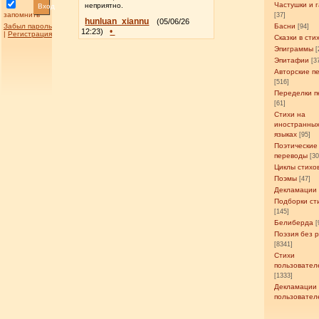
Частушки и 
неприятно.
Вход
запомнить
[37]
hunluan_xiannu
(05/06/26
Забыл пароль
Басни
[94]
•
12:23)
|
Регистрация
Сказки в сти
Эпиграммы
[
Эпитафии
[3
Авторские п
[516]
Переделки п
[61]
Стихи на
иностранны
языках
[95]
Поэтические
переводы
[3
Циклы стихо
Поэмы
[47]
Декламации
Подборки ст
[145]
Белиберда
[
Поэзия без 
[8341]
Стихи
пользовател
[1333]
Декламации
пользовател