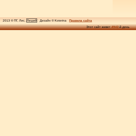
2013 © ПГ, Лис,
Леший
Дизайн © Koterina
Правила сайта
Этот сайт живет
4942
-й день