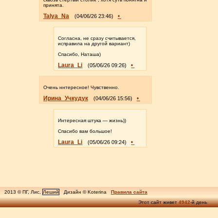
принята.
Talya_Na
•
(04/06/26 23:46)
Согласна, не сразу считывается,
исправила на другой вариант)
Спасибо, Наташа)
Laura_Li
•
(05/06/26 09:26)
Очень ннтересное! Чувственно.
Ирина_Учкудук
•
(04/06/26 15:56)
Интересная штука — жизнь))
Спасибо вам большое!
Laura_Li
•
(05/06/26 09:24)
2013 © ПГ, Лис,
Леший
Дизайн © Koterina
Правила сайта
Этот сайт живет
4942
-й день