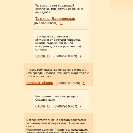
Ты сама - один бааальшой
светлячок, мне других из банки и
не надо!:)
Татьяна_Василевская
•
(07/06/26 00:01)
та и пусть осоловелые...
эт у меня от бабушки привычка,
многие выражения за ней
повторяю до сих пор, нравится)
соловые
Laura_Li
•
(07/06/26 00:09)
"Часть тебя навсегда остается с морем"...
Это правда. Правда, что часть моря тоже с
тобой остается:)
hunluan_xiannu
•
(05/06/26 15:30)
Несомненно, чистая правда!)
Спасибо вам)
Laura_Li
•
(07/06/26 00:07)
Всегда будете у меня ассоциироваться в
черноморским побережьем. Прекрастые
стихи.
Немножко цепляет: "туристов, прошедших
сквозь стёртый столик", хотя суть понятна и