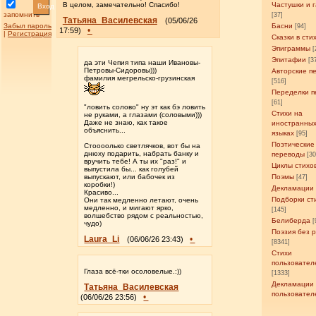
В целом, замечательно! Спасибо!
Частушки и 
Вход
запомнить
[37]
Татьяна_Василевская
(05/06/26
Забыл пароль
Басни
[94]
•
17:59)
|
Регистрация
Сказки в сти
Эпиграммы
[
Эпитафии
[3
да эти Чепия типа наши Ивановы-
Петровы-Сидоровы)))
Авторские п
фамилия мегрельско-грузинская
[516]
Переделки п
[61]
"ловить солово" ну эт как бэ ловить
Стихи на
не руками, а глазами (соловыми)))
Даже не знаю, как такое
иностранны
объяснить...
языках
[95]
Поэтические
Стоооолько светлячков, вот бы на
днюху подарить, набрать банку и
переводы
[3
вручить тебе! А ты их "раз!" и
Циклы стихо
выпустила бы... как голубей
выпускают, или бабочек из
Поэмы
[47]
коробки!)
Декламации
Красиво...
Подборки ст
Они так медленно летают, очень
медленно, и мигают ярко,
[145]
волшебство рядом с реальностью,
Белиберда
[
чудо)
Поэзия без 
Laura_Li
•
(06/06/26 23:43)
[8341]
Стихи
пользовател
Глаза всё-тки осоловелые.:))
[1333]
Декламации
Татьяна_Василевская
пользовател
•
(06/06/26 23:56)