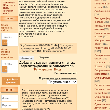
запретившим себе любоваться миром
страницы
Религиозна
и любить беспредельно и безусловно;
Обратная
нам ли выпало счастье, слепым и сирым,
поэзия
[175]
связь
светлячковые звёзды ловить солово;
Гостевая
Альбомная п
разве мы виноваты, что так просторно
книга
[110]
разбегаются волны, со скал сползая,
что маяк, очевидец чужих историй,
Твердые фо
Поиск
приманил к побережью не птиц — сезарий,
(запад)
[263]
усыпляющих, нежащих, вечных странниц,
Слово,
море нас сквозь себя бесконечно цедит,
Твердые фо
фраза на
погружая в туманящий рыбий танец,
(восток)
[115]
сайте
золотая пыль солнца осядет в память,
Эксперимен
есть ли что-то ценнее...
Её ценнее?
поэзия
[257]
Юмористиче
Найти
стихи
[2101]
Опубликовано: 04/06/26, 11:44 | Последнее
Иронические
редактирование: Laura_Li 05/06/26, 09:22 |
Автор
Просмотров
:
180
| Комментариев:
11
[2370]
[первые
буквы
Сатирически
никнейма]
Загрузка...
Читатели
стихи
[149]
Добавлять комментарии могут только
Пародии
[11
зарегистрированные пользователи.
Травести
[66
[
Регистрация
|
Вход
]
Найти
Подражания
Все комментарии:
экспромты
[5
Стихи для д
Порядок вывода комментариев:
Случайные
[868]
данные
Белые стихи
Вольные сти
Вход
Да, Олюш, красотища у тебя зримая, и
стихи, как божья пыль, за что и люблю .
Верлибры
[3
Есть у меня тут некоторые непонятки:
Стихотворен
А кто такие эти Чепии? Это фамилия?:)
прозе
[22]
И "ловить солово", звукопись обалденная,
спору нет, но не понимаю смысла, как это
Одностишия
ловить?
двустишия
[1
В смысле осоловело ?)