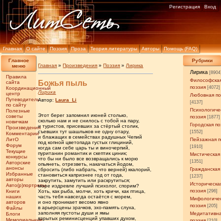
Регистрация
Вход
Главная
О сайте
Поэзия
Проза
Теория литературы
Авторы
Помощь (FAQ)
Главное
Рубрики
Главная
»
Произведения
»
Поэзия
»
Лирика
меню
Лирика
[8904
Правила
Философска
Божья пыль
сайта
поэзия
[4072]
Координационный
Лирика
центр
Любовная по
Путеводитель
Автор:
Laura_Li
[4137]
по сайту
Психологиче
Полезные
Этот берег запомнил июней столько,
советы
поэзия
[1877]
сколько нам и не снилось с тобой на пару,
новичкам
Городская по
и туристов, присевших за стёртый столик,
Произведения
съевших тут шашлыков не одну отару,
[1552]
Комментарии
и блажащих в семействах радушных Чепий
ЛитО
Пейзажная п
под копной цветопада густых глициний,
Форум
[1910]
когда сам себе царь ты и виночерпий,
Текущие
пуританин романтик и скептик циник;
Мистическая
конкурсы
что бы ни было все возвращались к морю
[1351]
Авторские
опьянеть, отрезветь, накачаться йодом,
анонсы
Гражданская
сбросить (либо набрать, что верней) ккалорий,
Избранные
становиться капризнее год от года,
[1237]
авторы
закрутить, замутить или раскрутиться;
Историческа
Авто(р)портреты
море издревле лучший психолог, спорим?
поэзия
Книги
Хоть, как рыба, молчи, хоть кричи, как птица,
[296]
наших
часть тебя навсегда остаётся с морем,
Мифологиче
авторов
и оно проникает весомо явно
поэзия
[205]
в арьерсцены зрачков, эхо-память слуха,
Файлы
заполняя пустоты души и ямы
Медитативн
Блоги
взрытых реминисценций упавших духом,
Мемориальные
поэзия
[210]