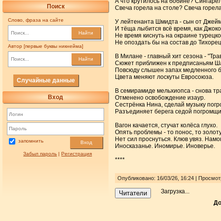
А что крутилось на бобине? Сингаре
Поиск
Свеча горела на столе? Свеча горела
Слово, фраза на сайте
У лейтенанта Шмидта - сын от Джейм
И тёща лыбится всё время, как Джоко
Найти
Не время киснуть на окраине турецко
Не опоздать бы на состав до Тихорец
Автор [первые буквы никнейма]
В Милане - главный хит сезона - "Тра
Найти
Сюжет приближен к предписаньям Ш
Повсюду слышен запах медленного б
Цвета меняют лоскуты Евросоюза.
Случайные данные
В семирамиде мельхиопса - снова тра
Вход
Отменено освобождение изаур.
Сестрёнка Нина, сделай музыку погр
Разъединяет берега седой погромщи
Вагон качается, стучат колёса глухо.
Опять проблемы - то понос, то золоту
Нет сил проснуться. Клюв увяз. Намо
запомнить
Вход
Иносказанье. Иномирье. Иноверье.
Забыл пароль
|
Регистрация
****
Опубликовано: 16/03/26, 16:24 | Просмо
Загрузка...
Читатели
До