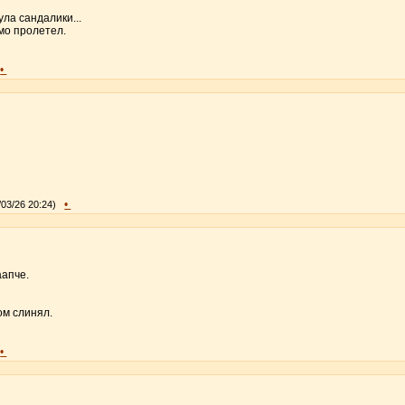
ула сандалики...
мо пролетел.
•
•
/03/26 20:24)
аапче.
ом слинял.
•