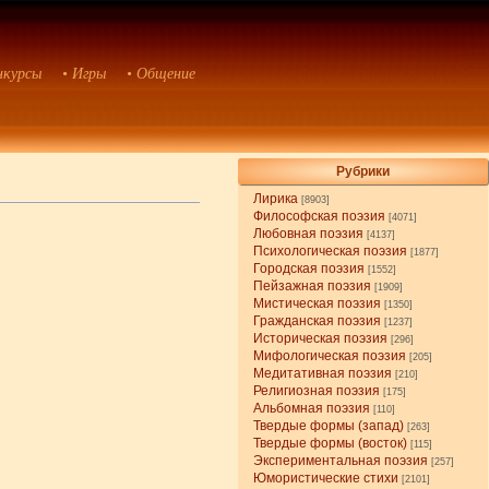
нкурсы
• Игры
• Общение
Рубрики
Лирика
[8903]
Философская поэзия
[4071]
Любовная поэзия
[4137]
Психологическая поэзия
[1877]
Городская поэзия
[1552]
Пейзажная поэзия
[1909]
Мистическая поэзия
[1350]
Гражданская поэзия
[1237]
Историческая поэзия
[296]
Мифологическая поэзия
[205]
Медитативная поэзия
[210]
Религиозная поэзия
[175]
Альбомная поэзия
[110]
Твердые формы (запад)
[263]
Твердые формы (восток)
[115]
Экспериментальная поэзия
[257]
Юмористические стихи
[2101]