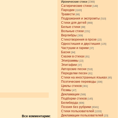
Иронические стихи
[2369]
Сатирические стихи
[149]
Пародии
[1163]
Травести
[66]
Подражания и экспромты
[510]
Стихи для детей
[869]
Белые стихи
[88]
Вольные стихи
[151]
Верлибры
[309]
Стихотворения в прозе
[22]
Одностишия и двустишия
[135]
Частушки и гарики
[37]
Басни
[94]
Сказки в стихах
[81]
Эпиграммы
[22]
Эпитафии
[37]
Авторские песни
[516]
Переделки песен
[61]
Стихи на иностранных языках
[95]
Поэтические переводы
[306]
Циклы стихов
[301]
Поэмы
[47]
Декламации
[506]
Подборки стихов
[145]
Белиберда
[906]
Поэзия без рубрики
[8341]
Стихи пользователей
[1333]
Декламации пользователей
Все комментарии:
[23]