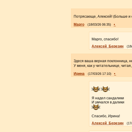
Потрясающе, Алексей! (Больше и с
Марго
•
(18/03/26 06:35)
Марго, спасибо!
Алексей_Березин
(18
Здеся ваша верная поклонница, не
У меня, как у читательнице, читая
Ирина
•
(17/03/26 17:10)
Я надел сандалики
И умчался в далики
Спасибо, Ирина!
Алексей_Березин
(17