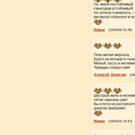
Ох, какой настойчивый,
к выездам устойчивый!
Не успела я моргнуть 
как мусьё собралси в пу
Ирина
(18/03/26 01:26)
Пока милая моргала,
Будто на концерте-гала
Милый, пусть и неглиже
Чумадан собрал уже!
Алексей_Березин
(18
Шустрый мачо в негли
пятки смазаны уже!
Вы в пути не растрясит
дорогие фаберже!
Ирина
(18/03/26 10:47)