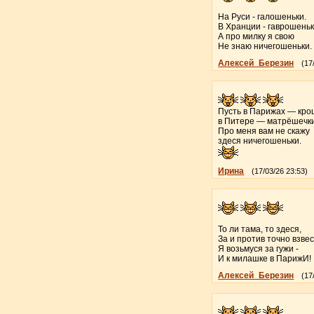
На Руси - галошеньки.
В Хранции - гаврошеньк
А про милку я свою
Не знаю ничегошеньки.
Алексей_Березин
(17
Пусть в Парижах — кро
в Питере — матрёшечки
Про меня вам не скажу
здеся ничегошеньки.
Ирина
(17/03/26 23:53)
То ли тама, то здеся,
За и против точно взвес
Я возьмуся за гужи -
И к милашке в ПарижИ!
Алексей_Березин
(17