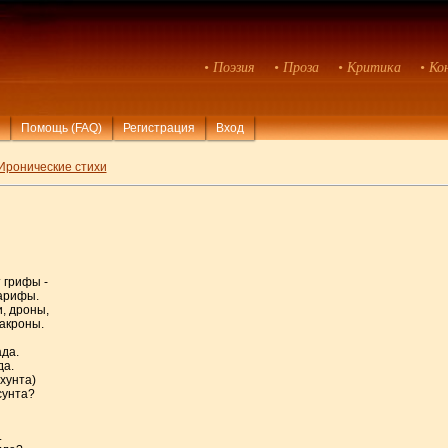
• Поэзия
• Проза
• Критика
• Ко
Помощь (FAQ)
Регистрация
Вход
Иронические стихи
 грифы -
тарифы.
, дроны,
акроны.
ада.
да.
хунта)
сунта?
.