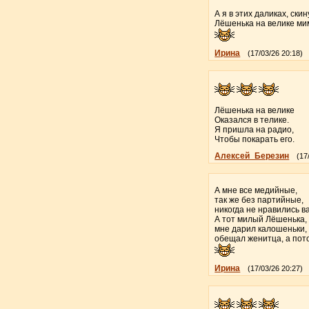
А я в этих даликах, скин
Лёшенька на велике ми
Ирина
(17/03/26 20:18)
Лёшенька на велике
Оказался в телике.
Я пришла на радио,
Чтобы покарать его.
Алексей_Березин
(17
А мне все медийные,
так же без партийные,
никогда не нравились в
А тот милый Лёшенька,
мне дарил калошеньки,
обещал женитца, а пот
Ирина
(17/03/26 20:27)