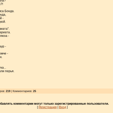
лла?
?!
са Бонда.
нда,
й -
кой.
виата".
ариата.
люза -
ур -
омче -
к.
ха...
кли перья.
тров
:
219
| Комментариев:
25
бавлять комментарии могут только зарегистрированные пользователи.
[
Регистрация
|
Вход
]