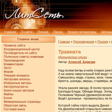
Главная
О сайте
Поэзия
Проза
Теория литературы
Авторы
Главное меню
Главная
»
Произведения
»
Поэзия
»
Правила сайта
Координационный центр
Травиата
Путеводитель по сайту
Полезные советы новичкам
Иронические стихи
Произведения
Автор:
Алексей_Березин
Комментарии
ЛитО
Над полем битвы в небе плавно реют
Форум
А на земле смертельный бой ведут 
Текущие конкурсы
Смешались люди, страны, кони, танки
Авторские анонсы
Крипта, шахеды, мерцы, стармеры, м
Избранные авторы
Авто(р)портреты
Упала ранняя звезда. В полях прохл
Книги наших авторов
Баллада Блада. Облади-блада. Элла
Файлы
Полковник Чёрный (древнегреческая 
Блоги
Ведёт дознанье - промахнулась ли А
Мемориальные страницы
Обратная связь
Которой тайну глупо выдала Даная -
На Дерибасовской открылася пивная
Гостевая книга