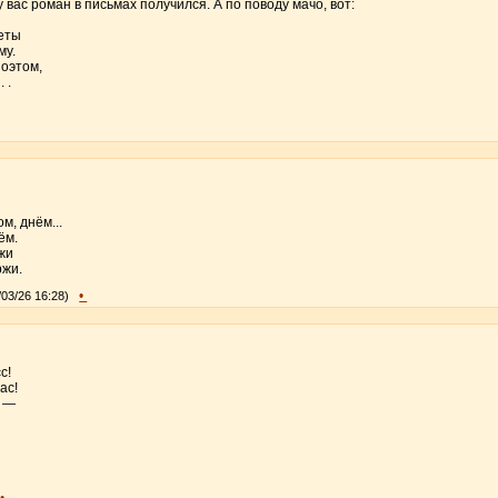
у вас роман в письмах получился. А по поводу мачо, вот:
еты
му.
поэтом,
 .
м, днём...
ём.
жи
ржи.
•
/03/26 16:28)
с!
ас!
д —
•