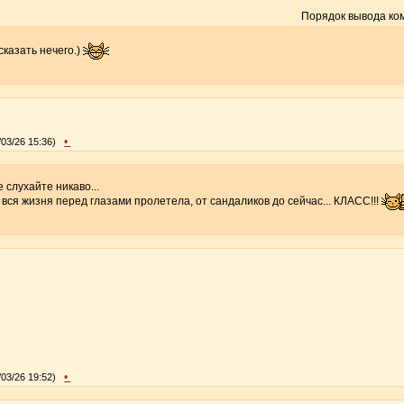
Порядок вывода ко
казать нечего.)
•
/03/26 15:36)
 слухайте никаво...
, вся жизня перед глазами пролетела, от сандаликов до сейчас... КЛАСС!!!
•
/03/26 19:52)