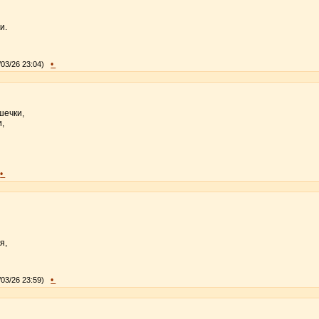
и.
•
/03/26 23:04)
шечки,
,
•
я,
•
/03/26 23:59)