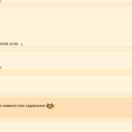
•
/03/26 19:35)
•
о немного глаз задергался