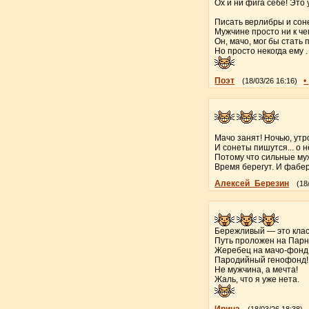
Ох и ни фига себе! Это 
Писать верлибры и сон
Мужчине просто ни к че
Он, мачо, мог бы стать 
Но просто некогда ему . .
Поэт
•
(18/03/26 16:16)
Мачо занят! Ночью, утро
И сонеты пишутся... о н
Потому что сильные му
Время берегут. И фабе
Алексей_Березин
(18
Бережливый — это клас
Путь проложен на Парн
Жеребец на мачо-фон
Пародийный генофонд!
Не мужчина, а мечта!
Жаль, что я уже нета.
Ирина
(18/03/26 18:38)