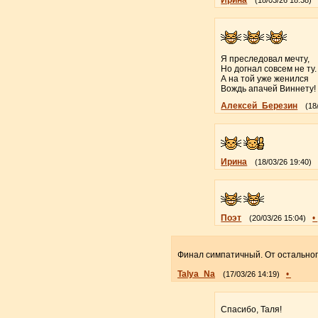
Я преследовал мечту,
Но догнал совсем не ту.
А на той уже женился
Вождь апачей Виннету!
Алексей_Березин
(18
Ирина
(18/03/26 19:40)
Поэт
•
(20/03/26 15:04)
Финал симпатичный. От остальног
Talya_Na
•
(17/03/26 14:19)
Спасибо, Таля!