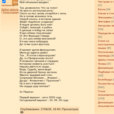
Частушки и 
Вход
Мой обожания предмет.
запомнить
[37]
Так, дозвонился. Что за голос!
Забыл пароль
Басни
[94]
Ну просто ангельская речь!
|
Регистрация
Сполз на пол, вновь соскрёбся с пола,
Сказки в сти
Но в голове возникла течь.
Эпиграммы
[
Скорей узнать, в котором здании
Эпитафии
Живёт подобное создание!
[3
Я подле должен быть неё!
Авторские п
Сойдёт, пожалуй, и район,
[516]
А дальше я пойду на запах
Я как собака след возьму!
Переделки п
О! Это Франции гламур,
[61]
О, это шок любви внезапной!
Стихи на
И я как такса-лабрадор
До точки сузил кругозор.
иностранны
языках
[95]
И аромат духов французских
Поэтические
Меня до адреса довёл.
Так... Я готов к перезагрузке!
переводы
[3
Да, я к Прекрасному посол!
Циклы стихо
Я позвонил звонком и сердцем,
Которому невмочь усесться -
Поэмы
[47]
Наружу рвётся из груди...
Декламации
Веди, Судьба, меня веди!
Подборки ст
Из-за дверной брони заслона
Явился, выдавив мой стон,
[145]
Созрешим яблоком.... Флакон!...
Белиберда
[
Да-да! - Флакончик с "Пуазоном"!
Ну а кого я провожал,
Поэзия без 
На сердце руку положа?
[8341]
Стихи
Ас Парагус.
пользовател
Первый вариант - лето 2020 года
[1333]
Сегодняшний вариант - 24. 06. 26 года.
Декламации
пользовател
Опубликовано: 27/06/26, 18:49 | Просмотров
:
65