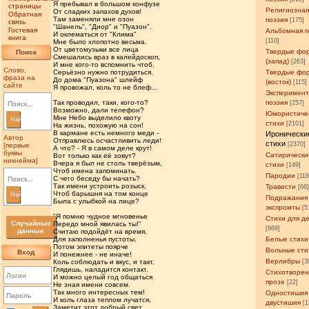
Я пребывал в большом конфузе
страницы
Религиозна
От сладких запахов духов!
Обратная
Там заменяли мне озон
поэзия
[175]
связь
"Шанель", "Диор" и "Пуазон".
Гостевая
Альбомная п
И оклематься от "Клима"
книга
[110]
Мне было хлопотно весьма.
От цветомузыки все лица
Твердые фо
Поиск
Смешались враз в калейдоскоп,
(запад)
[263]
И мне кого-то вспомнить чтоб,
Слово,
Серьёзно нужно потрудиться.
Твердые фо
фраза на
До дома "Пуазона" шлейф
(восток)
[115]
сайте
Я провожал, коль то не блеф...
Эксперимен
Так проводил, таки, кого-то?
поэзия
[257]
Возможно, дали телефон?
Юмористиче
Мне Небо выделило квоту
Найти
стихи
[2101]
На жизнь, похожую на сон!
В кармане есть немного меди -
Иронически
Автор
Отправлюсь осчастливить леди!
стихи
[2370]
[первые
А что? - Я в самом деле крут!
буквы
Сатирически
Вот только как её зовут?
никнейма]
Вчера я был не столь тверёзым,
стихи
[149]
Чтоб имена запоминать.
Пародии
[11
С чего беседу бы начать?
Так имени устроить розыск,
Травести
[66
Чтоб барышня на том конце
Найти
Подражания
Была с улыбкой на лице?
экспромты
[5
"Я помню чудное мгновенье
Стихи для д
Случайные
Передо мной явилась ты!"
[869]
данные
Считаю подойдёт на время,
Для заполненья пустоты.
Белые стихи
Потом эпитеты поярче
Вольные сти
Вход
И понежнее - не иначе!
Верлибры
Коль соблюдать и вкус, и такт,
[3
Глядишь, наладится контакт.
Стихотворен
И можно целый год общаться
прозе
[22]
Не зная имени совсем.
Так много интересных тем!
Одностишия
И коль глаза теплом лучатся,
двустишия
[1
Заметит этот добрый свет