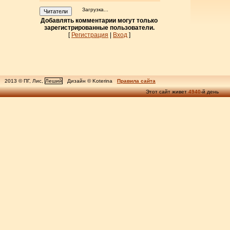
Загрузка...
Читатели
Добавлять комментарии могут только
зарегистрированные пользователи.
[
Регистрация
|
Вход
]
2013 © ПГ, Лис,
Леший
Дизайн © Koterina
Правила сайта
Этот сайт живет
4940
-й день