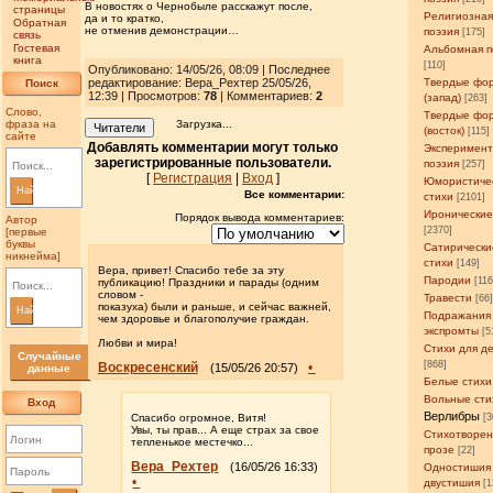
В новостях о Чернобыле расскажут после,
страницы
Религиозна
да и то кратко,
Обратная
не отменив демонстрации…
поэзия
[175]
связь
Гостевая
Альбомная п
книга
[110]
Опубликовано: 14/05/26, 08:09 | Последнее
редактирование: Вера_Рехтер 25/05/26,
Твердые фо
Поиск
12:39 | Просмотров
:
78
| Комментариев:
2
(запад)
[263]
Слово,
Твердые фо
фраза на
Загрузка...
Читатели
(восток)
[115]
сайте
Добавлять комментарии могут только
Эксперимен
зарегистрированные пользователи.
поэзия
[257]
[
Регистрация
|
Вход
]
Юмористиче
Найти
Все комментарии:
стихи
[2101]
Иронические
Порядок вывода комментариев:
Автор
[2370]
[первые
буквы
Сатирически
никнейма]
стихи
[149]
Вера, привет! Спасибо тебе за эту
Пародии
[11
публикацию! Праздники и парады (одним
словом -
Травести
[66
показуха) были и раньше, и сейчас важней,
Найти
Подражания
чем здоровье и благополучие граждан.
экспромты
[5
Любви и мира!
Стихи для д
Случайные
[868]
Воскресенский
•
(15/05/26 20:57)
данные
Белые стихи
Вольные сти
Вход
Верлибры
Спасибо огромное, Витя!
[3
Увы, ты прав... А еще страх за свое
Стихотворен
тепленькое местечко...
прозе
[22]
Вера_Рехтер
(16/05/26 16:33)
Одностишия
•
двустишия
[1