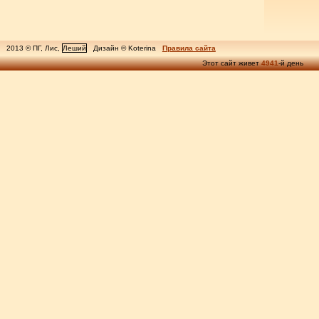
2013 © ПГ, Лис,
Леший
Дизайн © Koterina
Правила сайта
Этот сайт живет
4941
-й день