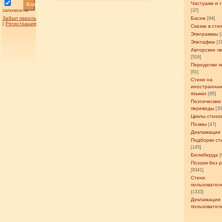
Частушки и 
Вход
запомнить
[37]
Забыл пароль
Басни
[94]
|
Регистрация
Сказки в сти
Эпиграммы
[
Эпитафии
[3
Авторские п
[516]
Переделки п
[61]
Стихи на
иностранны
языках
[95]
Поэтические
переводы
[3
Циклы стихо
Поэмы
[47]
Декламации
Подборки ст
[145]
Белиберда
[
Поэзия без 
[8341]
Стихи
пользовател
[1333]
Декламации
пользовател