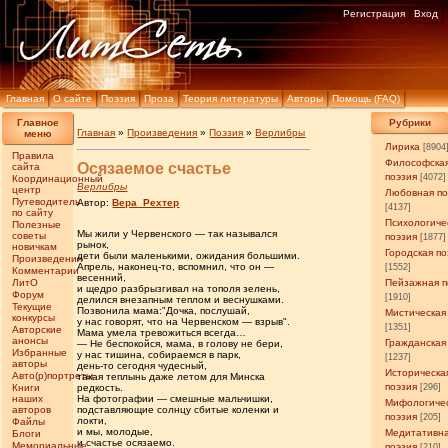
Регистрация
Вход
Главная
О сайте
Поэзия
Проза
Теория литературы
Авторы
Помощь (FAQ)
Главное
Рубрики
Главная
»
Произведения
»
Поэзия
»
Верлибры
меню
Лирика
[8904
Правила
Философска
Осязаемое счастье
сайта
поэзия
[4072]
Координационный
Верлибры
центр
Любовная по
Путеводитель
Автор:
Вера_Рехтер
[4137]
по сайту
Психологиче
Полезные
Мы жили у Червенского — так назывался
советы
поэзия
[1877]
рынок,
новичкам
Городская по
дети были маленькими, ожидания большими.
Произведения
Апрель, наконец-то, вспомнил, что он —
[1552]
Комментарии
весенний,
ЛитО
Пейзажная п
и щедро разбрызгивал на тополя зелень,
Форум
[1910]
делился внезапным теплом и веснушками.
Текущие
Позвонила мама:"Дочка, послушай,
Мистическая
конкурсы
у нас говорят, что на Червенском — взрыв".
[1351]
Авторские
Мама умела тревожиться всегда…
анонсы
Гражданская
— Не беспокойся, мама, в голову не бери,
Избранные
у нас тишина, собираемся в парк,
[1237]
авторы
день-то сегодня чудесный,
Историческа
Авто(р)портреты
такая теплынь даже летом для Минска
поэзия
Книги
редкость.
[296]
наших
На фотографии — смешные мальчишки,
Мифологиче
авторов
подставляющие солнцу сбитые коленки и
поэзия
[205]
локти,
Файлы
и мы, молодые,
Медитативн
Блоги
и счастье осязаемо.
Мемориальные
поэзия
[210]