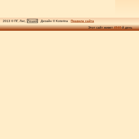
2013 © ПГ, Лис,
Леший
Дизайн © Koterina
Правила сайта
Этот сайт живет
4940
-й день