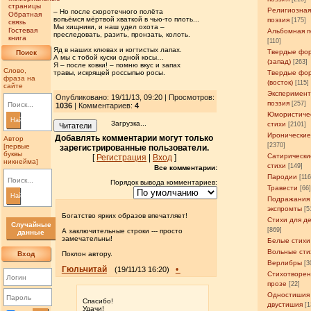
страницы
Религиозна
– Но после скоротечного полёта
Обратная
вопьёмся мёртвой хваткой в чью-то плоть...
поэзия
[175]
связь
Мы хищники, и наш удел охота –
Гостевая
Альбомная п
преследовать, разить, пронзать, колоть.
книга
[110]
Яд в наших клювах и когтистых лапах.
Твердые фо
Поиск
А мы с тобой куски одной косы…
(запад)
[263]
Я – после ковки! – помню вкус и запах
Слово,
травы, искрящей россыпью росы.
Твердые фо
фраза на
(восток)
[115]
сайте
Эксперимен
Опубликовано: 19/11/13, 09:20 | Просмотров
:
поэзия
[257]
1036
| Комментариев:
4
Юмористиче
Найти
Загрузка...
стихи
[2101]
Читатели
Иронические
Добавлять комментарии могут только
Автор
[2370]
[первые
зарегистрированные пользователи.
буквы
Сатирически
[
Регистрация
|
Вход
]
никнейма]
стихи
[149]
Все комментарии:
Пародии
[11
Порядок вывода комментариев:
Травести
[66
Найти
Подражания
экспромты
[5
Богатство ярких образов впечатляет!
Стихи для д
Случайные
[869]
А заключительные строки --- просто
данные
замечательны!
Белые стихи
Вольные сти
Вход
Поклон автору.
Верлибры
[3
Гюльчитай
•
(19/11/13 16:20)
Стихотворен
прозе
[22]
Одностишия
Спасибо!
двустишия
[1
Удачи!