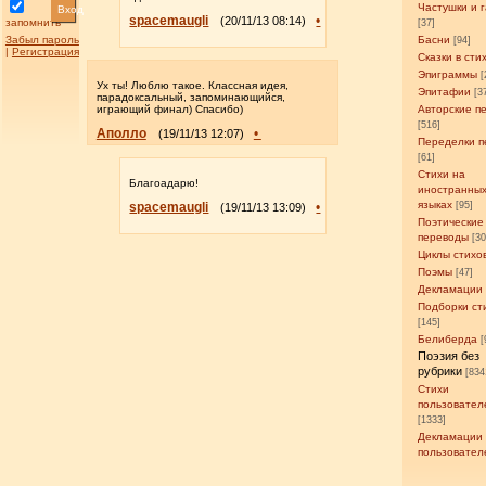
Частушки и 
Вход
spacemaugli
•
(20/11/13 08:14)
запомнить
[37]
Забыл пароль
Басни
[94]
|
Регистрация
Сказки в сти
Эпиграммы
[
Ух ты! Люблю такое. Классная идея,
Эпитафии
[3
парадоксальный, запоминающийся,
играющий финал) Спасибо)
Авторские п
[516]
Аполло
•
(19/11/13 12:07)
Переделки п
[61]
Стихи на
Благоадарю!
иностранны
языках
spacemaugli
•
[95]
(19/11/13 13:09)
Поэтические
переводы
[3
Циклы стихо
Поэмы
[47]
Декламации
Подборки ст
[145]
Белиберда
[
Поэзия без
рубрики
[834
Стихи
пользовател
[1333]
Декламации
пользовател